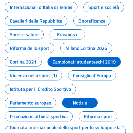
Internazionali d'Italia di Tennis
Sport e società
Cavalieri della Repubblica
Onoreficenze
Sport e salute
Erasmus+
Riforma dello sport
Milano Cortina 2026
Cortina 2021
Campionati studenteschi 2019
Violenza nello sport (1)
Consiglio d'Europa
Istituto per il Credito Sportivo
Parlamento europeo
Notizie
Promozione attività sportiva
Riforma sport
Giornata internazionale dello sport per lo sviluppo e la