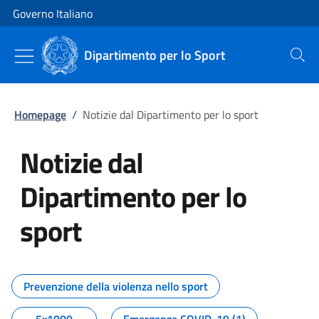
Vai al contenuto
Vai alla navigazione del sito
Governo Italiano
Dipartimento per lo Sport
Cerca
Homepage
/
Notizie dal Dipartimento per lo sport
Notizie dal
Dipartimento per lo
sport
Tutti i contenuti della pagina No
Prevenzione della violenza nello sport