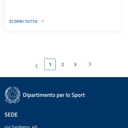
SCOPRI TUTTO
1
2
3
Dipartimento per lo Sport
SEDE
via Sardegna, 49