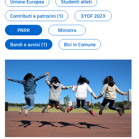
Unione Europea
Studenti atleti
Contributi e patrocini (1)
EYOF 2023
PNRR
Ministro
Bandi e avvisi (1)
Bici in Comune