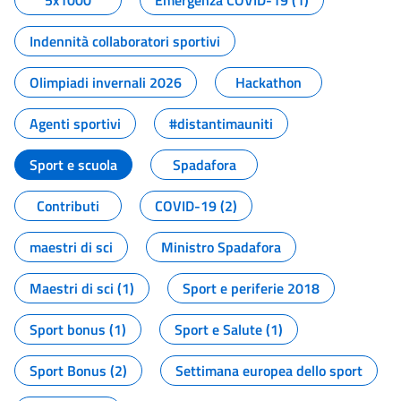
5x1000
Emergenza COVID-19 (1)
Indennità collaboratori sportivi
Olimpiadi invernali 2026
Hackathon
Agenti sportivi
#distantimauniti
Sport e scuola
Spadafora
Contributi
COVID-19 (2)
maestri di sci
Ministro Spadafora
Maestri di sci (1)
Sport e periferie 2018
Sport bonus (1)
Sport e Salute (1)
Sport Bonus (2)
Settimana europea dello sport