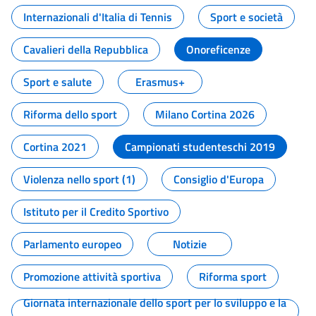
Internazionali d'Italia di Tennis
Sport e società
Cavalieri della Repubblica
Onoreficenze
Sport e salute
Erasmus+
Riforma dello sport
Milano Cortina 2026
Cortina 2021
Campionati studenteschi 2019
Violenza nello sport (1)
Consiglio d'Europa
Istituto per il Credito Sportivo
Parlamento europeo
Notizie
Promozione attività sportiva
Riforma sport
Giornata internazionale dello sport per lo sviluppo e la