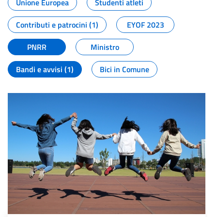
Unione Europea
Studenti atleti
Contributi e patrocini (1)
EYOF 2023
PNRR
Ministro
Bandi e avvisi (1)
Bici in Comune