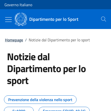
Vai al contenuto
Vai alla navigazione del sito
Governo Italiano
Dipartimento per lo Sport
Cerca
Homepage
/
Notizie dal Dipartimento per lo sport
Notizie dal
Dipartimento per lo
sport
Tutti i contenuti della pagina No
Prevenzione della violenza nello sport