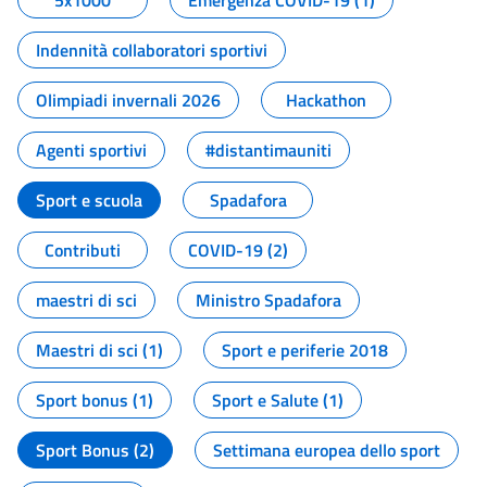
5x1000
Emergenza COVID-19 (1)
Indennità collaboratori sportivi
Olimpiadi invernali 2026
Hackathon
Agenti sportivi
#distantimauniti
Sport e scuola
Spadafora
Contributi
COVID-19 (2)
maestri di sci
Ministro Spadafora
Maestri di sci (1)
Sport e periferie 2018
Sport bonus (1)
Sport e Salute (1)
Sport Bonus (2)
Settimana europea dello sport