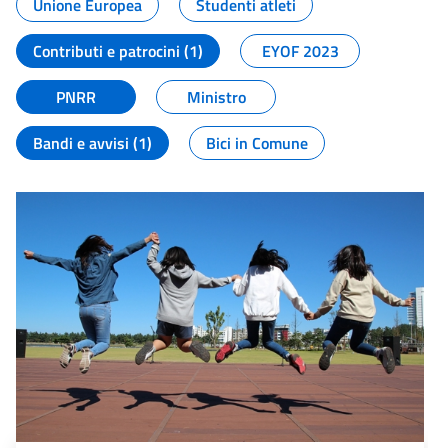
Unione Europea
Studenti atleti
Contributi e patrocini (1)
EYOF 2023
PNRR
Ministro
Bandi e avvisi (1)
Bici in Comune