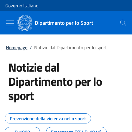
Vai al contenuto
Vai alla navigazione del sito
Governo Italiano
Dipartimento per lo Sport
Cerca
Homepage
/
Notizie dal Dipartimento per lo sport
Notizie dal
Dipartimento per lo
sport
Tutti i contenuti della pagina No
Prevenzione della violenza nello sport