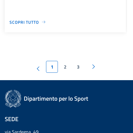
SCOPRI TUTTO
1
2
3
Dipartimento per lo Sport
SEDE
via Sardegna, 49