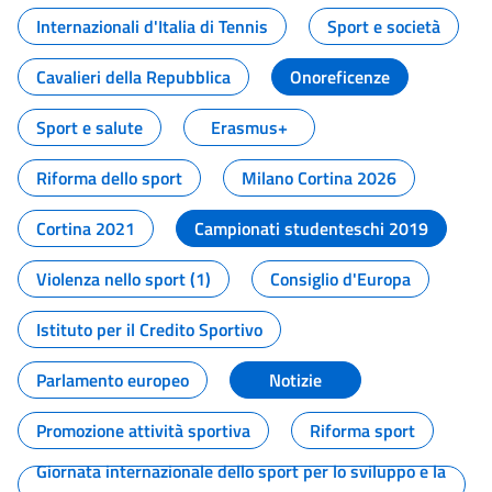
Internazionali d'Italia di Tennis
Sport e società
Cavalieri della Repubblica
Onoreficenze
Sport e salute
Erasmus+
Riforma dello sport
Milano Cortina 2026
Cortina 2021
Campionati studenteschi 2019
Violenza nello sport (1)
Consiglio d'Europa
Istituto per il Credito Sportivo
Parlamento europeo
Notizie
Promozione attività sportiva
Riforma sport
Giornata internazionale dello sport per lo sviluppo e la