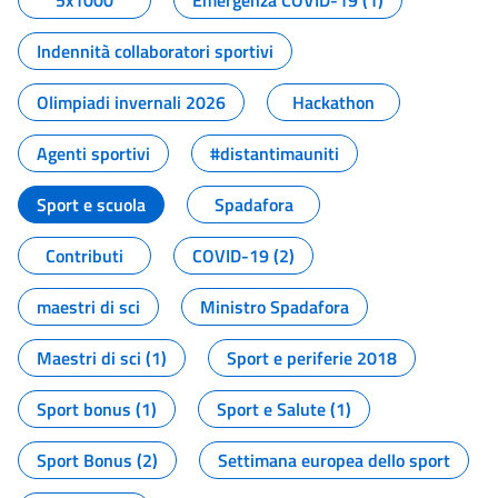
5x1000
Emergenza COVID-19 (1)
Indennità collaboratori sportivi
Olimpiadi invernali 2026
Hackathon
Agenti sportivi
#distantimauniti
Sport e scuola
Spadafora
Contributi
COVID-19 (2)
maestri di sci
Ministro Spadafora
Maestri di sci (1)
Sport e periferie 2018
Sport bonus (1)
Sport e Salute (1)
Sport Bonus (2)
Settimana europea dello sport