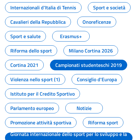
Internazionali d'Italia di Tennis
Sport e società
Cavalieri della Repubblica
Onoreficenze
Sport e salute
Erasmus+
Riforma dello sport
Milano Cortina 2026
Cortina 2021
Campionati studenteschi 2019
Violenza nello sport (1)
Consiglio d'Europa
Istituto per il Credito Sportivo
Parlamento europeo
Notizie
Promozione attività sportiva
Riforma sport
Giornata internazionale dello sport per lo sviluppo e la