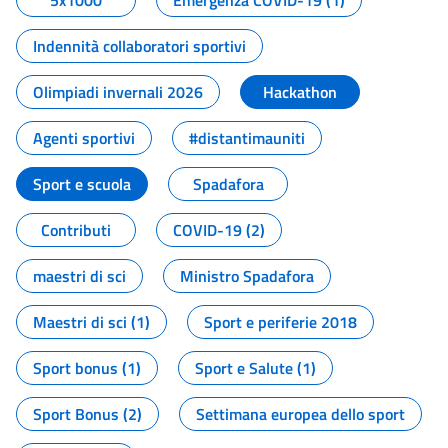
5x1000
Emergenza COVID-19 (1)
Indennità collaboratori sportivi
Olimpiadi invernali 2026
Hackathon
Agenti sportivi
#distantimauniti
Sport e scuola
Spadafora
Contributi
COVID-19 (2)
maestri di sci
Ministro Spadafora
Maestri di sci (1)
Sport e periferie 2018
Sport bonus (1)
Sport e Salute (1)
Sport Bonus (2)
Settimana europea dello sport