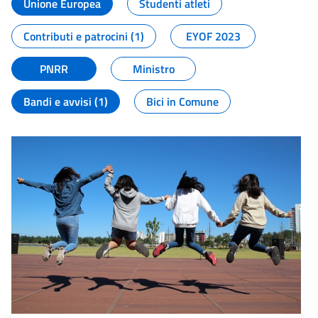
Unione Europea
Studenti atleti
Contributi e patrocini (1)
EYOF 2023
PNRR
Ministro
Bandi e avvisi (1)
Bici in Comune