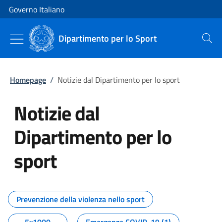
Vai al contenuto
Vai alla navigazione del sito
Governo Italiano
Dipartimento per lo Sport
Cerca
Homepage
/
Notizie dal Dipartimento per lo sport
Notizie dal
Dipartimento per lo
sport
Tutti i contenuti della pagina No
Prevenzione della violenza nello sport