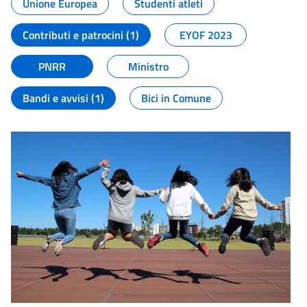
Unione Europea
Studenti atleti
Contributi e patrocini (1)
EYOF 2023
PNRR
Ministro
Bandi e avvisi (1)
Bici in Comune