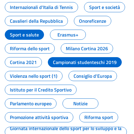
Internazionali d'Italia di Tennis
Sport e società
Cavalieri della Repubblica
Onoreficenze
Sport e salute
Erasmus+
Riforma dello sport
Milano Cortina 2026
Cortina 2021
Campionati studenteschi 2019
Violenza nello sport (1)
Consiglio d'Europa
Istituto per il Credito Sportivo
Parlamento europeo
Notizie
Promozione attività sportiva
Riforma sport
Giornata internazionale dello sport per lo sviluppo e la