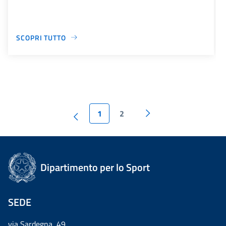
SCOPRI TUTTO
1
2
Dipartimento per lo Sport
SEDE
via Sardegna, 49