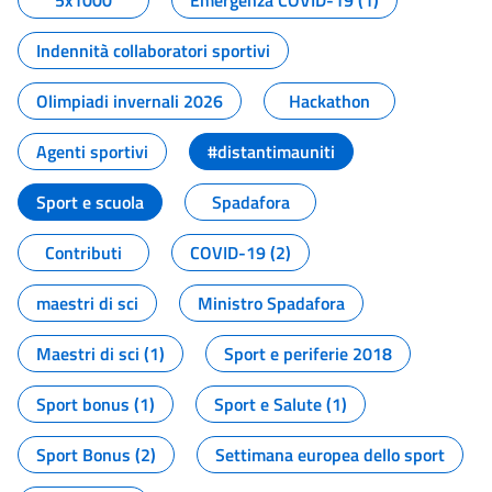
5x1000
Emergenza COVID-19 (1)
Indennità collaboratori sportivi
Olimpiadi invernali 2026
Hackathon
Agenti sportivi
#distantimauniti
Sport e scuola
Spadafora
Contributi
COVID-19 (2)
maestri di sci
Ministro Spadafora
Maestri di sci (1)
Sport e periferie 2018
Sport bonus (1)
Sport e Salute (1)
Sport Bonus (2)
Settimana europea dello sport