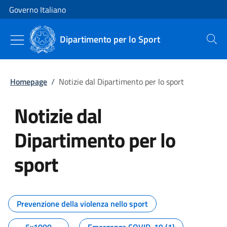
Vai al contenuto
Vai alla navigazione del sito
Governo Italiano
Dipartimento per lo Sport
Cerca
Homepage
/
Notizie dal Dipartimento per lo sport
Notizie dal
Dipartimento per lo
sport
Tutti i contenuti della pagina No
Prevenzione della violenza nello sport