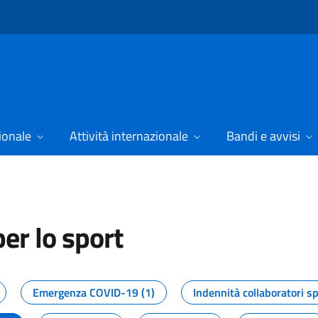
ionale
Attività internazionale
Bandi e avvisi
er lo sport
tizie dal Dipartimento per lo spor
Emergenza COVID-19 (1)
Indennità collaboratori sp