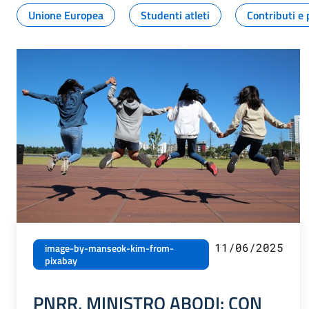
Unione Europea
Studenti atleti
Contributi e 
11/06/2025
image-by-manseok-kim-from-
pixabay
PNRR, MINISTRO ABODI: CON