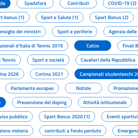
ola
Spadafora
Contributi
COVID-19 (2)
t bonus (1)
Sport e Salute (1)
Sport Bonus (2)
onsiglio dei ministri
Sport e periferie
Agenzia delle
zionali d'Italia di Tennis 2019
Calcio
Finali 
i Tennis
Sport e società
Cavalieri della Repubblica
tina 2026
Cortina 2021
Campionati studenteschi 
Parlamento europeo
Notizie
Promozione 
e
Prevenzione del doping
Attività istituzionale
viso pubblico
Sport Bonus 2020 (1)
Eventi sportivi
zione motoria
contributi a fondo perduto
Emergenz