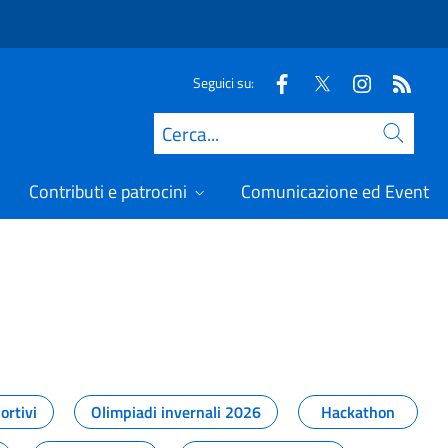
Seguici su:
Cerca
Contributi e patrocini
Comunicazione ed Eventi
t
ortivi
Olimpiadi invernali 2026
Hackathon