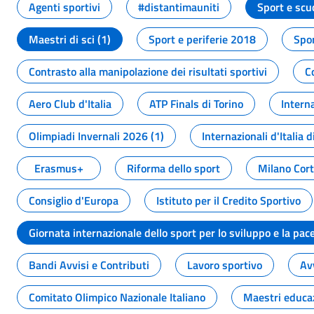
Agenti sportivi
#distantimauniti
Sport e scu
Maestri di sci (1)
Sport e periferie 2018
Spor
Contrasto alla manipolazione dei risultati sportivi
C
Aero Club d'Italia
ATP Finals di Torino
Interna
Olimpiadi Invernali 2026 (1)
Internazionali d'Italia d
Erasmus+
Riforma dello sport
Milano Cor
Consiglio d'Europa
Istituto per il Credito Sportivo
Giornata internazionale dello sport per lo sviluppo e la pac
Bandi Avvisi e Contributi
Lavoro sportivo
Av
Comitato Olimpico Nazionale Italiano
Maestri educa