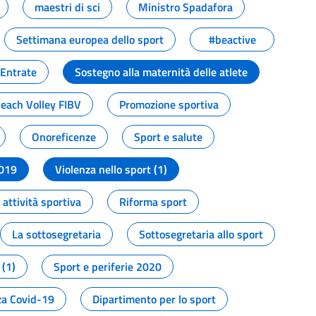
maestri di sci
Ministro Spadafora
Settimana europea dello sport
#beactive
 Entrate
Sostegno alla maternità delle atlete
Beach Volley FIBV
Promozione sportiva
Onoreficenze
Sport e salute
2019
Violenza nello sport (1)
attività sportiva
Riforma sport
La sottosegretaria
Sottosegretaria allo sport
 (1)
Sport e periferie 2020
a Covid-19
Dipartimento per lo sport