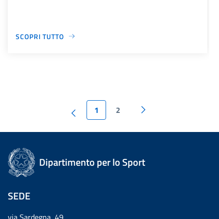
SCOPRI TUTTO
1
2
Dipartimento per lo Sport
SEDE
via Sardegna, 49