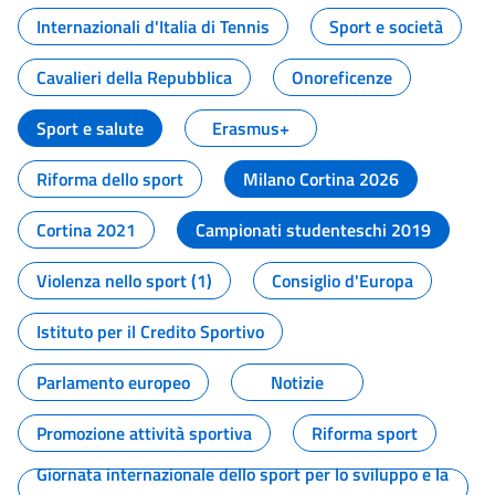
Internazionali d'Italia di Tennis
Sport e società
Cavalieri della Repubblica
Onoreficenze
Sport e salute
Erasmus+
Riforma dello sport
Milano Cortina 2026
Cortina 2021
Campionati studenteschi 2019
Violenza nello sport (1)
Consiglio d'Europa
Istituto per il Credito Sportivo
Parlamento europeo
Notizie
Promozione attività sportiva
Riforma sport
Giornata internazionale dello sport per lo sviluppo e la