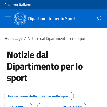
Vai al contenuto
Vai alla navigazione del sito
Governo Italiano
Dipartimento per lo Sport
Cerca
Homepage
/
Notizie dal Dipartimento per lo sport
Notizie dal
Dipartimento per lo
sport
Tutti i contenuti della pagina No
Prevenzione della violenza nello sport