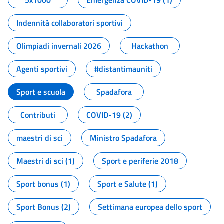
5x1000
Emergenza COVID-19 (1)
Indennità collaboratori sportivi
Olimpiadi invernali 2026
Hackathon
Agenti sportivi
#distantimauniti
Sport e scuola
Spadafora
Contributi
COVID-19 (2)
maestri di sci
Ministro Spadafora
Maestri di sci (1)
Sport e periferie 2018
Sport bonus (1)
Sport e Salute (1)
Sport Bonus (2)
Settimana europea dello sport