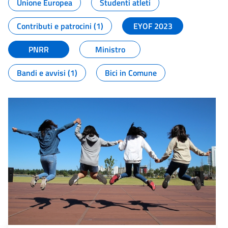
Unione Europea
Studenti atleti
Contributi e patrocini (1)
EYOF 2023
PNRR
Ministro
Bandi e avvisi (1)
Bici in Comune