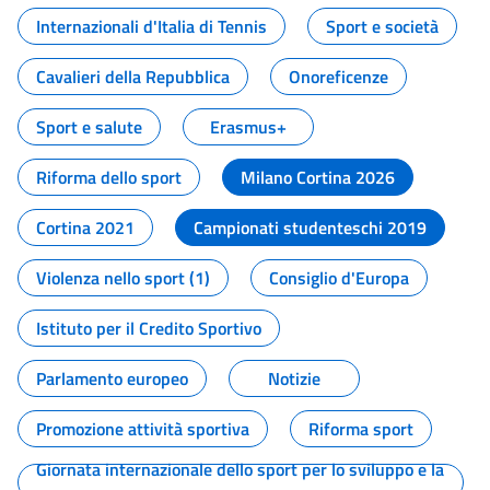
Internazionali d'Italia di Tennis
Sport e società
Cavalieri della Repubblica
Onoreficenze
Sport e salute
Erasmus+
Riforma dello sport
Milano Cortina 2026
Cortina 2021
Campionati studenteschi 2019
Violenza nello sport (1)
Consiglio d'Europa
Istituto per il Credito Sportivo
Parlamento europeo
Notizie
Promozione attività sportiva
Riforma sport
Giornata internazionale dello sport per lo sviluppo e la