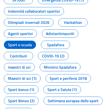
5x1000
Emergenza COVID-19 (1)
Indennità collaboratori sportivi
Olimpiadi invernali 2026
Hackathon
Agenti sportivi
#distantimauniti
Sport e scuola
Spadafora
Contributi
COVID-19 (2)
maestri di sci
Ministro Spadafora
Maestri di sci (1)
Sport e periferie 2018
Sport bonus (1)
Sport e Salute (1)
Sport Bonus (2)
Settimana europea dello sport