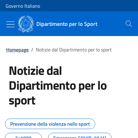
Vai al contenuto
Vai alla navigazione del sito
Governo Italiano
Dipartimento per lo Sport
Cerca
Homepage
/
Notizie dal Dipartimento per lo sport
Notizie dal
Dipartimento per lo
sport
Tutti i contenuti della pagina No
Prevenzione della violenza nello sport