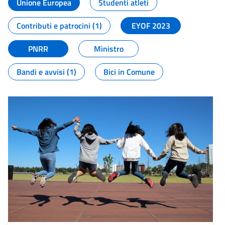
Unione Europea
Studenti atleti
Contributi e patrocini (1)
EYOF 2023
PNRR
Ministro
Bandi e avvisi (1)
Bici in Comune