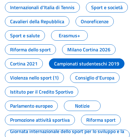
Internazionali d'Italia di Tennis
Sport e società
Cavalieri della Repubblica
Onoreficenze
Sport e salute
Erasmus+
Riforma dello sport
Milano Cortina 2026
Cortina 2021
Campionati studenteschi 2019
Violenza nello sport (1)
Consiglio d'Europa
Istituto per il Credito Sportivo
Parlamento europeo
Notizie
Promozione attività sportiva
Riforma sport
Giornata internazionale dello sport per lo sviluppo e la