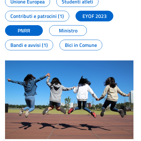
Unione Europea
Studenti atleti
Contributi e patrocini (1)
EYOF 2023
PNRR
Ministro
Bandi e avvisi (1)
Bici in Comune