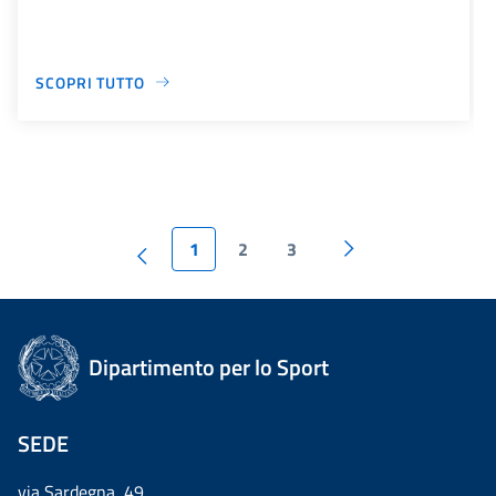
SCOPRI TUTTO
1
2
3
Dipartimento per lo Sport
SEDE
via Sardegna, 49