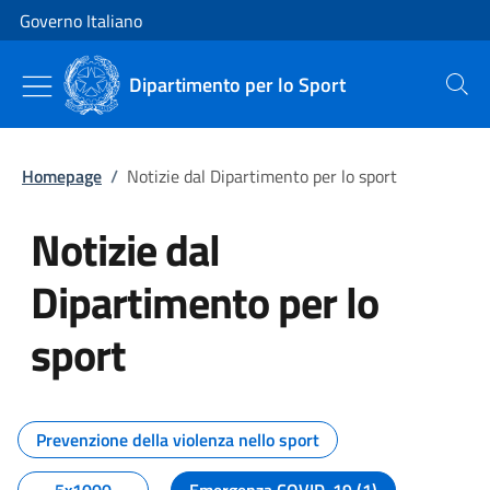
Vai al contenuto
Vai alla navigazione del sito
Governo Italiano
Dipartimento per lo Sport
Cerca
Homepage
/
Notizie dal Dipartimento per lo sport
Notizie dal
Dipartimento per lo
sport
Tutti i contenuti della pagina No
Prevenzione della violenza nello sport