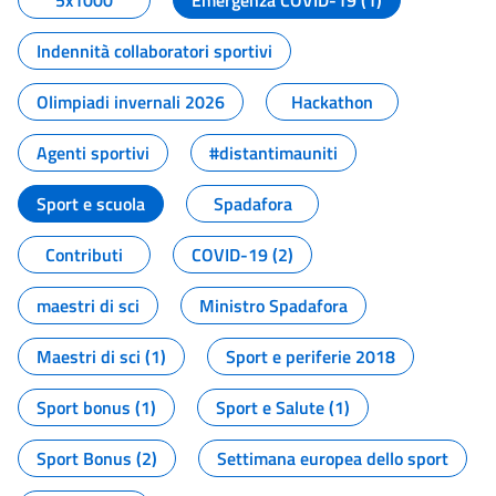
5x1000
Emergenza COVID-19 (1)
Indennità collaboratori sportivi
Olimpiadi invernali 2026
Hackathon
Agenti sportivi
#distantimauniti
Sport e scuola
Spadafora
Contributi
COVID-19 (2)
maestri di sci
Ministro Spadafora
Maestri di sci (1)
Sport e periferie 2018
Sport bonus (1)
Sport e Salute (1)
Sport Bonus (2)
Settimana europea dello sport