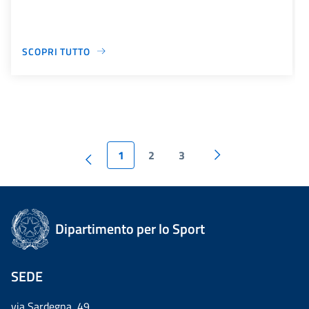
SCOPRI TUTTO
1
2
3
Dipartimento per lo Sport
SEDE
via Sardegna, 49