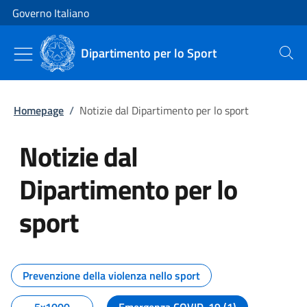
Vai al contenuto
Vai alla navigazione del sito
Governo Italiano
Dipartimento per lo Sport
Cerca
Homepage
/
Notizie dal Dipartimento per lo sport
Notizie dal
Dipartimento per lo
sport
Tutti i contenuti della pagina No
Prevenzione della violenza nello sport