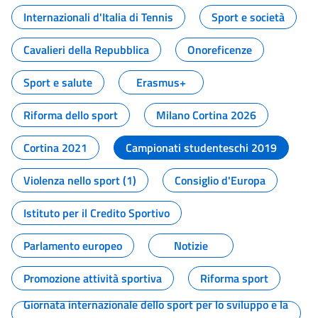
Internazionali d'Italia di Tennis
Sport e società
Cavalieri della Repubblica
Onoreficenze
Sport e salute
Erasmus+
Riforma dello sport
Milano Cortina 2026
Cortina 2021
Campionati studenteschi 2019
Violenza nello sport (1)
Consiglio d'Europa
Istituto per il Credito Sportivo
Parlamento europeo
Notizie
Promozione attività sportiva
Riforma sport
Giornata internazionale dello sport per lo sviluppo e la