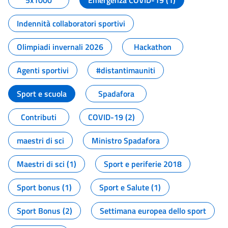
5x1000
Emergenza COVID-19 (1)
Indennità collaboratori sportivi
Olimpiadi invernali 2026
Hackathon
Agenti sportivi
#distantimauniti
Sport e scuola
Spadafora
Contributi
COVID-19 (2)
maestri di sci
Ministro Spadafora
Maestri di sci (1)
Sport e periferie 2018
Sport bonus (1)
Sport e Salute (1)
Sport Bonus (2)
Settimana europea dello sport