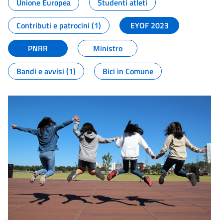
Unione Europea
Studenti atleti
Contributi e patrocini (1)
EYOF 2023
PNRR
Ministro
Bandi e avvisi (1)
Bici in Comune