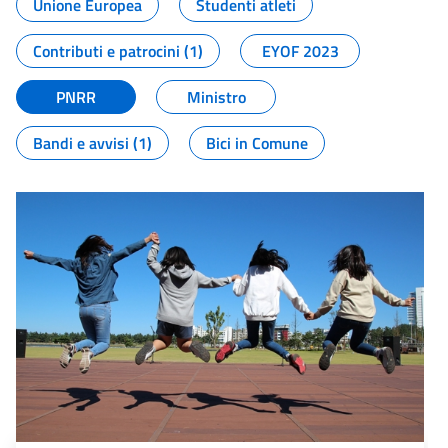
Unione Europea
Studenti atleti
Contributi e patrocini (1)
EYOF 2023
PNRR
Ministro
Bandi e avvisi (1)
Bici in Comune