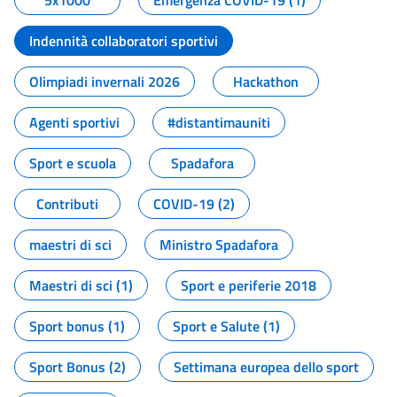
5x1000
Emergenza COVID-19 (1)
Indennità collaboratori sportivi
Olimpiadi invernali 2026
Hackathon
Agenti sportivi
#distantimauniti
Sport e scuola
Spadafora
Contributi
COVID-19 (2)
maestri di sci
Ministro Spadafora
Maestri di sci (1)
Sport e periferie 2018
Sport bonus (1)
Sport e Salute (1)
Sport Bonus (2)
Settimana europea dello sport