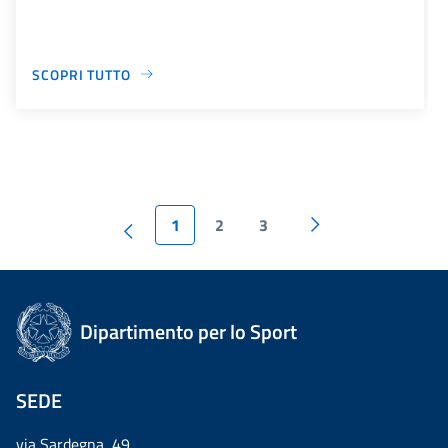
SCOPRI TUTTO
1
2
3
Dipartimento per lo Sport
SEDE
via Sardegna, 49