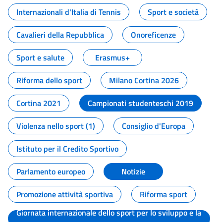
Internazionali d'Italia di Tennis
Sport e società
Cavalieri della Repubblica
Onoreficenze
Sport e salute
Erasmus+
Riforma dello sport
Milano Cortina 2026
Cortina 2021
Campionati studenteschi 2019
Violenza nello sport (1)
Consiglio d'Europa
Istituto per il Credito Sportivo
Parlamento europeo
Notizie
Promozione attività sportiva
Riforma sport
Giornata internazionale dello sport per lo sviluppo e la