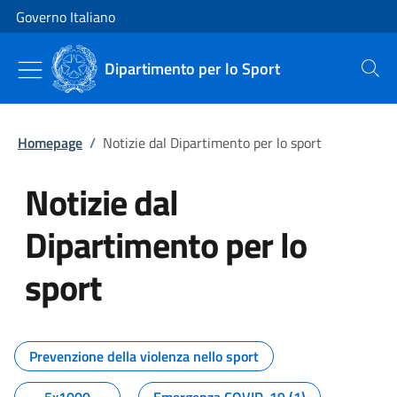
Vai al contenuto
Vai alla navigazione del sito
Governo Italiano
Dipartimento per lo Sport
Cerca
Homepage
/
Notizie dal Dipartimento per lo sport
Notizie dal
Dipartimento per lo
sport
Tutti i contenuti della pagina No
Prevenzione della violenza nello sport