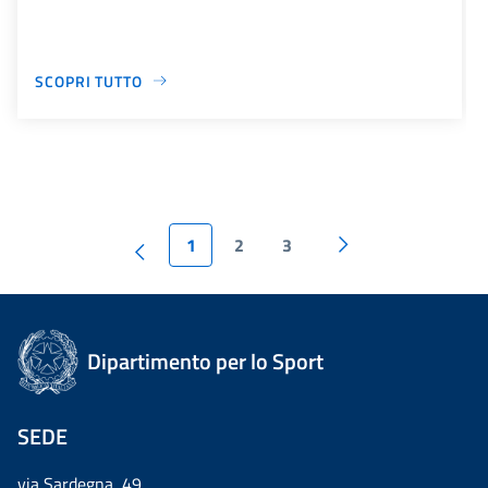
SCOPRI TUTTO
1
2
3
Dipartimento per lo Sport
SEDE
via Sardegna, 49