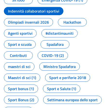
5x1000
Emergenza COVID-19 (1)
Indennità collaboratori sportivi
Olimpiadi invernali 2026
Hackathon
Agenti sportivi
#distantimauniti
Sport e scuola
Spadafora
Contributi
COVID-19 (2)
maestri di sci
Ministro Spadafora
Maestri di sci (1)
Sport e periferie 2018
Sport bonus (1)
Sport e Salute (1)
Sport Bonus (2)
Settimana europea dello sport