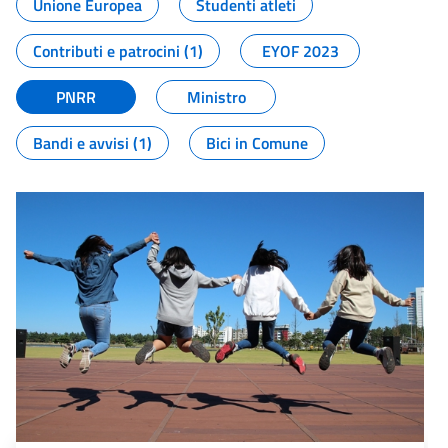
Unione Europea
Studenti atleti
Contributi e patrocini (1)
EYOF 2023
PNRR
Ministro
Bandi e avvisi (1)
Bici in Comune