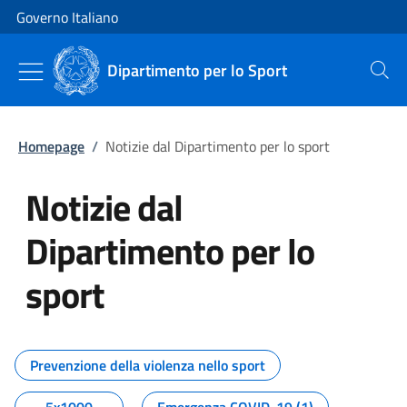
Vai al contenuto
Vai alla navigazione del sito
Governo Italiano
Dipartimento per lo Sport
Cerca
Homepage
/
Notizie dal Dipartimento per lo sport
Notizie dal
Dipartimento per lo
sport
Tutti i contenuti della pagina No
Prevenzione della violenza nello sport