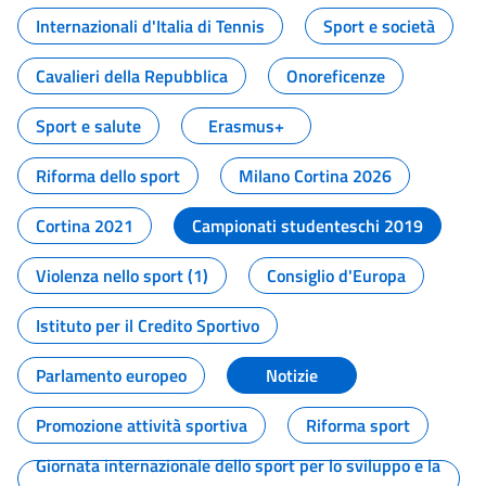
Internazionali d'Italia di Tennis
Sport e società
Cavalieri della Repubblica
Onoreficenze
Sport e salute
Erasmus+
Riforma dello sport
Milano Cortina 2026
Cortina 2021
Campionati studenteschi 2019
Violenza nello sport (1)
Consiglio d'Europa
Istituto per il Credito Sportivo
Parlamento europeo
Notizie
Promozione attività sportiva
Riforma sport
Giornata internazionale dello sport per lo sviluppo e la