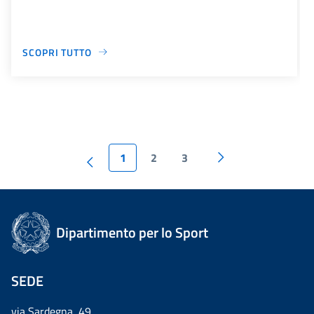
SCOPRI TUTTO
1
2
3
Dipartimento per lo Sport
SEDE
via Sardegna, 49