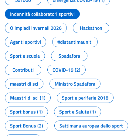
5x1000
Emergenza COVID-19 (1)
Indennità collaboratori sportivi
Olimpiadi invernali 2026
Hackathon
Agenti sportivi
#distantimauniti
Sport e scuola
Spadafora
Contributi
COVID-19 (2)
maestri di sci
Ministro Spadafora
Maestri di sci (1)
Sport e periferie 2018
Sport bonus (1)
Sport e Salute (1)
Sport Bonus (2)
Settimana europea dello sport