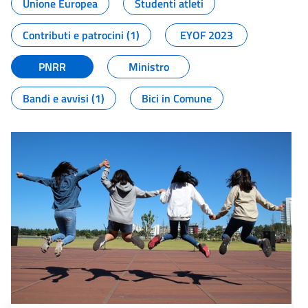
Unione Europea
Studenti atleti
Contributi e patrocini (1)
EYOF 2023
PNRR
Ministro
Bandi e avvisi (1)
Bici in Comune