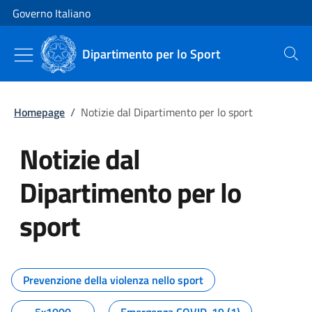
Vai al contenuto
Vai alla navigazione del sito
Governo Italiano
Dipartimento per lo Sport
Cerca
Homepage
/
Notizie dal Dipartimento per lo sport
Notizie dal
Dipartimento per lo
sport
Tutti i contenuti della pagina No
Prevenzione della violenza nello sport