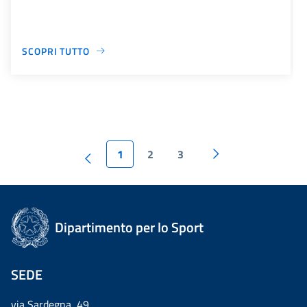
SCOPRI TUTTO
1
2
3
Dipartimento per lo Sport
SEDE
via Sardegna, 49