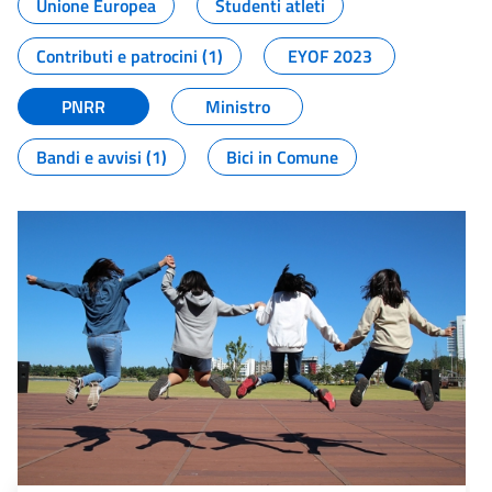
Unione Europea
Studenti atleti
Contributi e patrocini (1)
EYOF 2023
PNRR
Ministro
Bandi e avvisi (1)
Bici in Comune