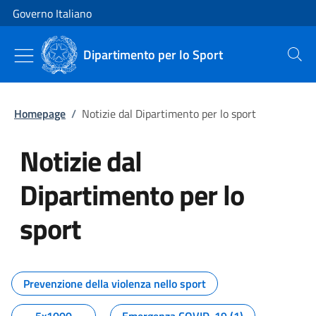
Vai al contenuto
Vai alla navigazione del sito
Governo Italiano
Dipartimento per lo Sport
Cerca
Homepage
/
Notizie dal Dipartimento per lo sport
Notizie dal
Dipartimento per lo
sport
Tutti i contenuti della pagina No
Prevenzione della violenza nello sport