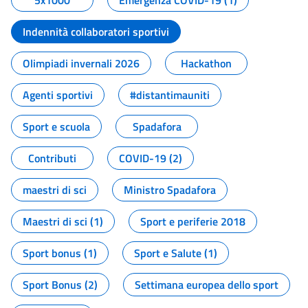
5x1000
Emergenza COVID-19 (1)
Indennità collaboratori sportivi
Olimpiadi invernali 2026
Hackathon
Agenti sportivi
#distantimauniti
Sport e scuola
Spadafora
Contributi
COVID-19 (2)
maestri di sci
Ministro Spadafora
Maestri di sci (1)
Sport e periferie 2018
Sport bonus (1)
Sport e Salute (1)
Sport Bonus (2)
Settimana europea dello sport