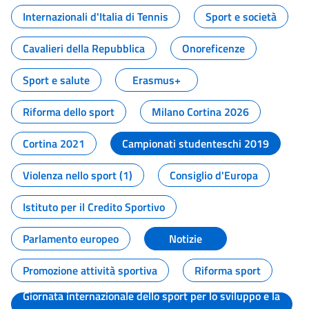
Internazionali d'Italia di Tennis
Sport e società
Cavalieri della Repubblica
Onoreficenze
Sport e salute
Erasmus+
Riforma dello sport
Milano Cortina 2026
Cortina 2021
Campionati studenteschi 2019
Violenza nello sport (1)
Consiglio d'Europa
Istituto per il Credito Sportivo
Parlamento europeo
Notizie
Promozione attività sportiva
Riforma sport
Giornata internazionale dello sport per lo sviluppo e la