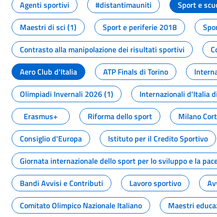
Agenti sportivi
#distantimauniti
Sport e scu
Maestri di sci (1)
Sport e periferie 2018
Spor
Contrasto alla manipolazione dei risultati sportivi
C
Aero Club d'Italia
ATP Finals di Torino
Interna
Olimpiadi Invernali 2026 (1)
Internazionali d'Italia d
Erasmus+
Riforma dello sport
Milano Cor
Consiglio d'Europa
Istituto per il Credito Sportivo
Giornata internazionale dello sport per lo sviluppo e la pac
Bandi Avvisi e Contributi
Lavoro sportivo
Av
Comitato Olimpico Nazionale Italiano
Maestri educa