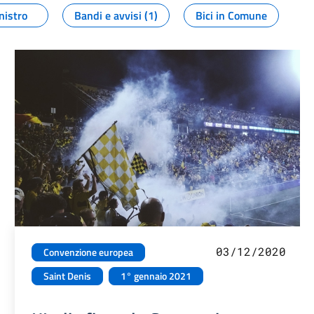
nistro
Bandi e avvisi (1)
Bici in Comune
03/12/2020
Convenzione europea
Saint Denis
1° gennaio 2021