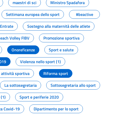
maestri di sci
Ministro Spadafora
Settimana europea dello sport
#beactive
 Entrate
Sostegno alla maternità delle atlete
Beach Volley FIBV
Promozione sportiva
Onoreficenze
Sport e salute
2019
Violenza nello sport (1)
attività sportiva
Riforma sport
La sottosegretaria
Sottosegretaria allo sport
 (1)
Sport e periferie 2020
a Covid-19
Dipartimento per lo sport