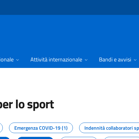
ionale
Attività internazionale
Bandi e avvisi
er lo sport
tizie dal Dipartimento per lo spor
Emergenza COVID-19 (1)
Indennità collaboratori sp