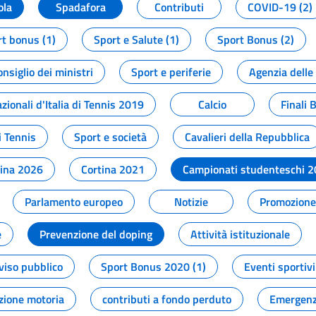
ola
Spadafora
Contributi
COVID-19 (2)
t bonus (1)
Sport e Salute (1)
Sport Bonus (2)
onsiglio dei ministri
Sport e periferie
Agenzia delle
zionali d'Italia di Tennis 2019
Calcio
Finali 
i Tennis
Sport e società
Cavalieri della Repubblica
tina 2026
Cortina 2021
Campionati studenteschi 
Parlamento europeo
Notizie
Promozione 
e
Prevenzione del doping
Attività istituzionale
viso pubblico
Sport Bonus 2020 (1)
Eventi sportivi
zione motoria
contributi a fondo perduto
Emergenz