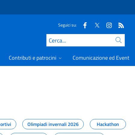
Seguici su:
Cerca
Contributi e patrocini
Comunicazione ed Eventi
t
ortivi
Olimpiadi invernali 2026
Hackathon