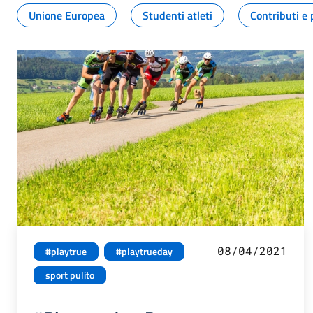
Unione Europea
Studenti atleti
Contributi e 
08/04/2021
#playtrue
#playtrueday
sport pulito