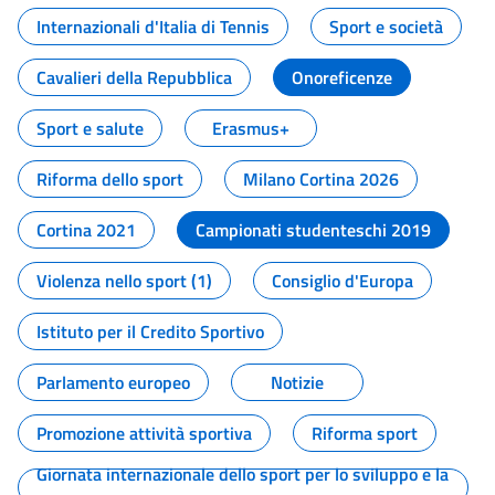
Internazionali d'Italia di Tennis
Sport e società
Cavalieri della Repubblica
Onoreficenze
Sport e salute
Erasmus+
Riforma dello sport
Milano Cortina 2026
Cortina 2021
Campionati studenteschi 2019
Violenza nello sport (1)
Consiglio d'Europa
Istituto per il Credito Sportivo
Parlamento europeo
Notizie
Promozione attività sportiva
Riforma sport
Giornata internazionale dello sport per lo sviluppo e la