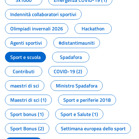
5x1000
Emergenza COVID-19 (1)
Indennità collaboratori sportivi
Olimpiadi invernali 2026
Hackathon
Agenti sportivi
#distantimauniti
Sport e scuola
Spadafora
Contributi
COVID-19 (2)
maestri di sci
Ministro Spadafora
Maestri di sci (1)
Sport e periferie 2018
Sport bonus (1)
Sport e Salute (1)
Sport Bonus (2)
Settimana europea dello sport