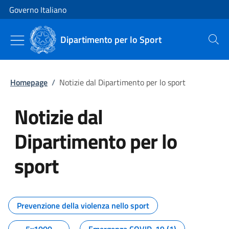
Vai al contenuto
Vai alla navigazione del sito
Governo Italiano
Dipartimento per lo Sport
Cerca
Homepage
/
Notizie dal Dipartimento per lo sport
Notizie dal
Dipartimento per lo
sport
Tutti i contenuti della pagina No
Prevenzione della violenza nello sport