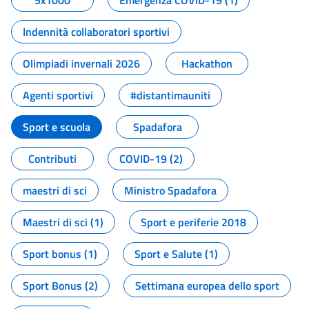
5x1000
Emergenza COVID-19 (1)
Indennità collaboratori sportivi
Olimpiadi invernali 2026
Hackathon
Agenti sportivi
#distantimauniti
Sport e scuola
Spadafora
Contributi
COVID-19 (2)
maestri di sci
Ministro Spadafora
Maestri di sci (1)
Sport e periferie 2018
Sport bonus (1)
Sport e Salute (1)
Sport Bonus (2)
Settimana europea dello sport