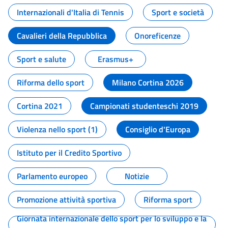
Internazionali d'Italia di Tennis
Sport e società
Cavalieri della Repubblica
Onoreficenze
Sport e salute
Erasmus+
Riforma dello sport
Milano Cortina 2026
Cortina 2021
Campionati studenteschi 2019
Violenza nello sport (1)
Consiglio d'Europa
Istituto per il Credito Sportivo
Parlamento europeo
Notizie
Promozione attività sportiva
Riforma sport
Giornata internazionale dello sport per lo sviluppo e la