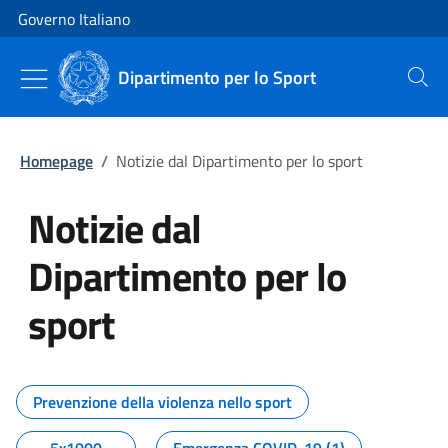
Vai al contenuto
Vai alla navigazione del sito
Governo Italiano
Dipartimento per lo Sport
Cerca
Homepage
/
Notizie dal Dipartimento per lo sport
Notizie dal
Dipartimento per lo
sport
Tutti i contenuti della pagina No
Prevenzione della violenza nello sport