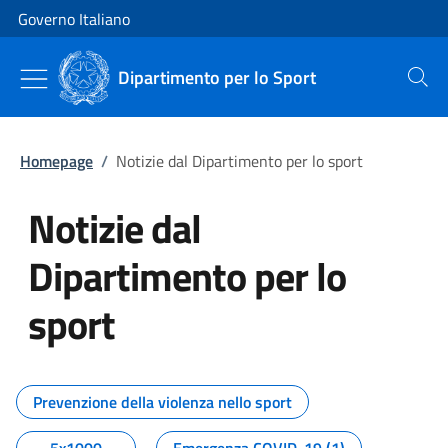
Vai al contenuto
Vai alla navigazione del sito
Governo Italiano
Dipartimento per lo Sport
Cerca
Homepage
/
Notizie dal Dipartimento per lo sport
Notizie dal
Dipartimento per lo
sport
Tutti i contenuti della pagina No
Prevenzione della violenza nello sport