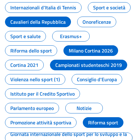
Internazionali d'Italia di Tennis
Sport e società
Cavalieri della Repubblica
Onoreficenze
Sport e salute
Erasmus+
Riforma dello sport
Milano Cortina 2026
Cortina 2021
Campionati studenteschi 2019
Violenza nello sport (1)
Consiglio d'Europa
Istituto per il Credito Sportivo
Parlamento europeo
Notizie
Promozione attività sportiva
Riforma sport
Giornata internazionale dello sport per lo sviluppo e la