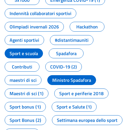
5x1000
Emergenza COVID-19 (1)
Indennità collaboratori sportivi
Olimpiadi invernali 2026
Hackathon
Agenti sportivi
#distantimauniti
Sport e scuola
Spadafora
Contributi
COVID-19 (2)
maestri di sci
Ministro Spadafora
Maestri di sci (1)
Sport e periferie 2018
Sport bonus (1)
Sport e Salute (1)
Sport Bonus (2)
Settimana europea dello sport