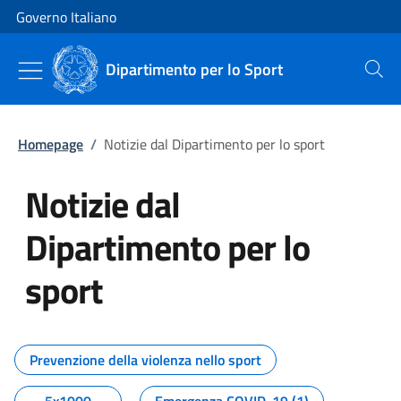
Vai al contenuto
Vai alla navigazione del sito
Governo Italiano
Dipartimento per lo Sport
Cerca
Homepage
/
Notizie dal Dipartimento per lo sport
Notizie dal
Dipartimento per lo
sport
Tutti i contenuti della pagina No
Prevenzione della violenza nello sport