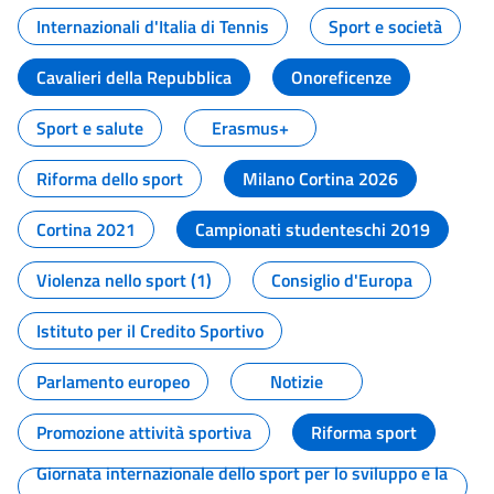
Internazionali d'Italia di Tennis
Sport e società
Cavalieri della Repubblica
Onoreficenze
Sport e salute
Erasmus+
Riforma dello sport
Milano Cortina 2026
Cortina 2021
Campionati studenteschi 2019
Violenza nello sport (1)
Consiglio d'Europa
Istituto per il Credito Sportivo
Parlamento europeo
Notizie
Promozione attività sportiva
Riforma sport
Giornata internazionale dello sport per lo sviluppo e la