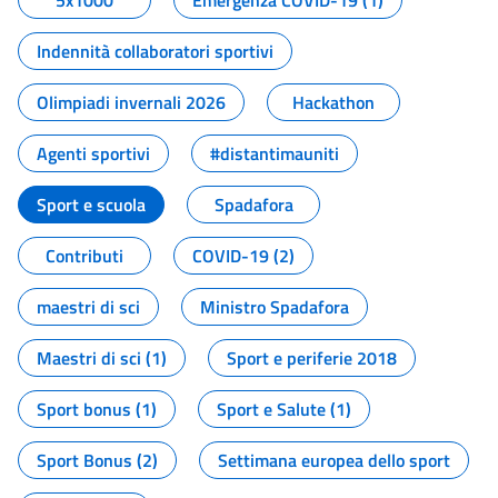
5x1000
Emergenza COVID-19 (1)
Indennità collaboratori sportivi
Olimpiadi invernali 2026
Hackathon
Agenti sportivi
#distantimauniti
Sport e scuola
Spadafora
Contributi
COVID-19 (2)
maestri di sci
Ministro Spadafora
Maestri di sci (1)
Sport e periferie 2018
Sport bonus (1)
Sport e Salute (1)
Sport Bonus (2)
Settimana europea dello sport