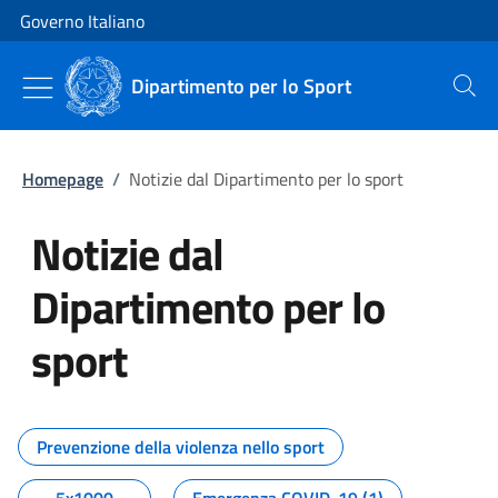
Vai al contenuto
Vai alla navigazione del sito
Governo Italiano
Dipartimento per lo Sport
Cerca
Homepage
/
Notizie dal Dipartimento per lo sport
Notizie dal
Dipartimento per lo
sport
Tutti i contenuti della pagina No
Prevenzione della violenza nello sport