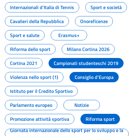
Internazionali d'Italia di Tennis
Sport e società
Cavalieri della Repubblica
Onoreficenze
Sport e salute
Erasmus+
Riforma dello sport
Milano Cortina 2026
Cortina 2021
Campionati studenteschi 2019
Violenza nello sport (1)
Consiglio d'Europa
Istituto per il Credito Sportivo
Parlamento europeo
Notizie
Promozione attività sportiva
Riforma sport
Giornata internazionale dello sport per lo sviluppo e la