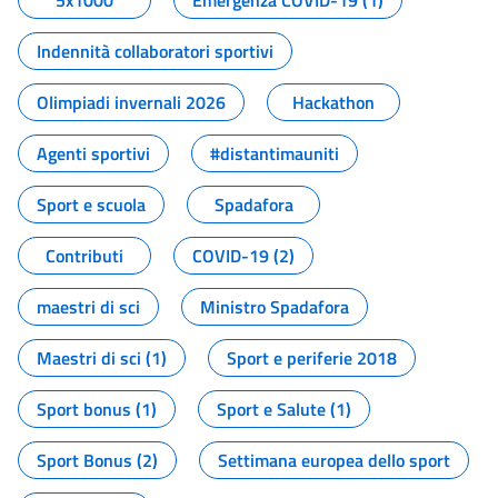
5x1000
Emergenza COVID-19 (1)
Indennità collaboratori sportivi
Olimpiadi invernali 2026
Hackathon
Agenti sportivi
#distantimauniti
Sport e scuola
Spadafora
Contributi
COVID-19 (2)
maestri di sci
Ministro Spadafora
Maestri di sci (1)
Sport e periferie 2018
Sport bonus (1)
Sport e Salute (1)
Sport Bonus (2)
Settimana europea dello sport