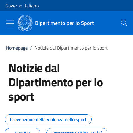
Vai al contenuto
Vai alla navigazione del sito
Governo Italiano
Dipartimento per lo Sport
Cerca
Homepage
/
Notizie dal Dipartimento per lo sport
Notizie dal
Dipartimento per lo
sport
Tutti i contenuti della pagina No
Prevenzione della violenza nello sport