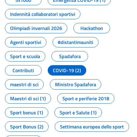
5x1000
Emergenza COVID-19 (1)
Indennità collaboratori sportivi
Olimpiadi invernali 2026
Hackathon
Agenti sportivi
#distantimauniti
Sport e scuola
Spadafora
Contributi
COVID-19 (2)
maestri di sci
Ministro Spadafora
Maestri di sci (1)
Sport e periferie 2018
Sport bonus (1)
Sport e Salute (1)
Sport Bonus (2)
Settimana europea dello sport