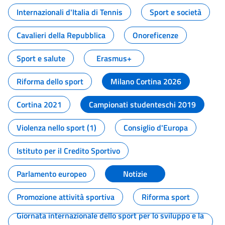
Internazionali d'Italia di Tennis
Sport e società
Cavalieri della Repubblica
Onoreficenze
Sport e salute
Erasmus+
Riforma dello sport
Milano Cortina 2026
Cortina 2021
Campionati studenteschi 2019
Violenza nello sport (1)
Consiglio d'Europa
Istituto per il Credito Sportivo
Parlamento europeo
Notizie
Promozione attività sportiva
Riforma sport
Giornata internazionale dello sport per lo sviluppo e la