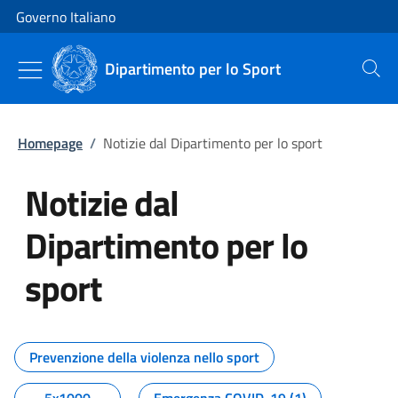
Vai al contenuto
Vai alla navigazione del sito
Governo Italiano
Dipartimento per lo Sport
Cerca
Homepage
/
Notizie dal Dipartimento per lo sport
Notizie dal
Dipartimento per lo
sport
Tutti i contenuti della pagina No
Prevenzione della violenza nello sport