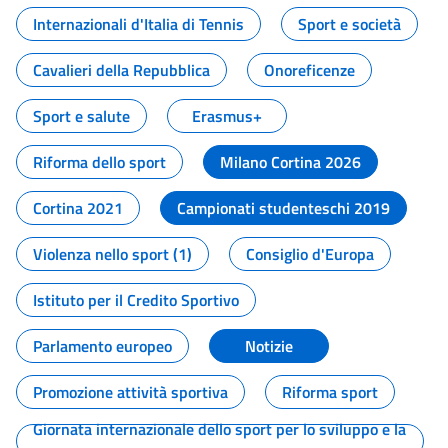
Internazionali d'Italia di Tennis
Sport e società
Cavalieri della Repubblica
Onoreficenze
Sport e salute
Erasmus+
Riforma dello sport
Milano Cortina 2026
Cortina 2021
Campionati studenteschi 2019
Violenza nello sport (1)
Consiglio d'Europa
Istituto per il Credito Sportivo
Parlamento europeo
Notizie
Promozione attività sportiva
Riforma sport
Giornata internazionale dello sport per lo sviluppo e la