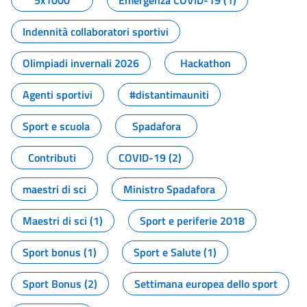
5x1000
Emergenza COVID-19 (1)
Indennità collaboratori sportivi
Olimpiadi invernali 2026
Hackathon
Agenti sportivi
#distantimauniti
Sport e scuola
Spadafora
Contributi
COVID-19 (2)
maestri di sci
Ministro Spadafora
Maestri di sci (1)
Sport e periferie 2018
Sport bonus (1)
Sport e Salute (1)
Sport Bonus (2)
Settimana europea dello sport