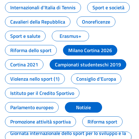
Internazionali d'Italia di Tennis
Sport e società
Cavalieri della Repubblica
Onoreficenze
Sport e salute
Erasmus+
Riforma dello sport
Milano Cortina 2026
Cortina 2021
Campionati studenteschi 2019
Violenza nello sport (1)
Consiglio d'Europa
Istituto per il Credito Sportivo
Parlamento europeo
Notizie
Promozione attività sportiva
Riforma sport
Giornata internazionale dello sport per lo sviluppo e la