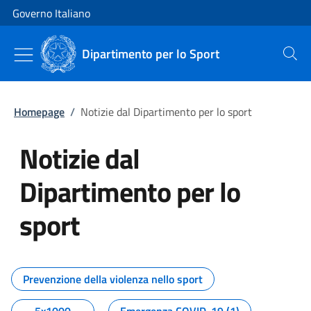
Vai al contenuto
Vai alla navigazione del sito
Governo Italiano
Dipartimento per lo Sport
Cerca
Homepage
/
Notizie dal Dipartimento per lo sport
Notizie dal
Dipartimento per lo
sport
Tutti i contenuti della pagina No
Prevenzione della violenza nello sport