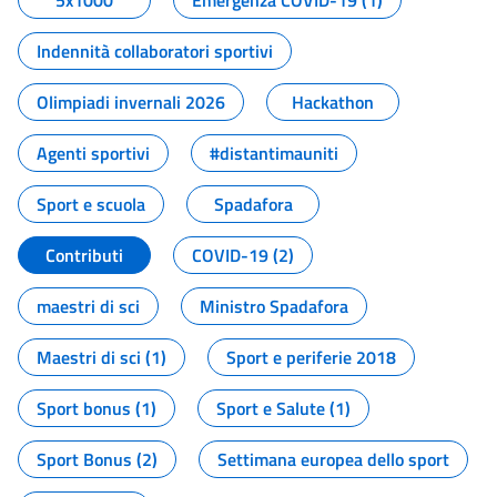
5x1000
Emergenza COVID-19 (1)
Indennità collaboratori sportivi
Olimpiadi invernali 2026
Hackathon
Agenti sportivi
#distantimauniti
Sport e scuola
Spadafora
Contributi
COVID-19 (2)
maestri di sci
Ministro Spadafora
Maestri di sci (1)
Sport e periferie 2018
Sport bonus (1)
Sport e Salute (1)
Sport Bonus (2)
Settimana europea dello sport