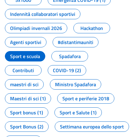
5x1000
Emergenza COVID-19 (1)
Indennità collaboratori sportivi
Olimpiadi invernali 2026
Hackathon
Agenti sportivi
#distantimauniti
Sport e scuola
Spadafora
Contributi
COVID-19 (2)
maestri di sci
Ministro Spadafora
Maestri di sci (1)
Sport e periferie 2018
Sport bonus (1)
Sport e Salute (1)
Sport Bonus (2)
Settimana europea dello sport