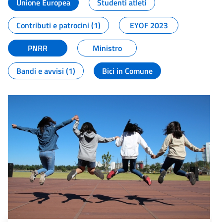
Unione Europea
Studenti atleti
Contributi e patrocini (1)
EYOF 2023
PNRR
Ministro
Bandi e avvisi (1)
Bici in Comune