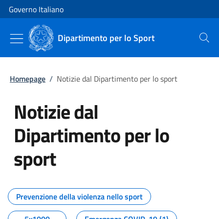
Vai al contenuto
Vai alla navigazione del sito
Governo Italiano
Dipartimento per lo Sport
Cerca
Homepage
/
Notizie dal Dipartimento per lo sport
Notizie dal
Dipartimento per lo
sport
Tutti i contenuti della pagina No
Prevenzione della violenza nello sport