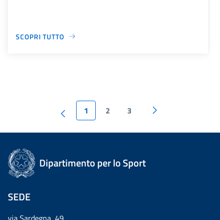
SCOPRI TUTTO
1
2
3
Dipartimento per lo Sport
SEDE
via Sardegna, 49