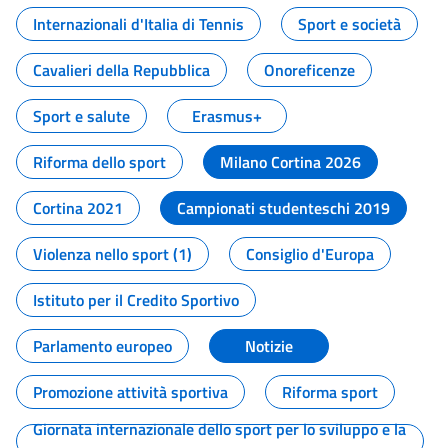
Internazionali d'Italia di Tennis
Sport e società
Cavalieri della Repubblica
Onoreficenze
Sport e salute
Erasmus+
Riforma dello sport
Milano Cortina 2026
Cortina 2021
Campionati studenteschi 2019
Violenza nello sport (1)
Consiglio d'Europa
Istituto per il Credito Sportivo
Parlamento europeo
Notizie
Promozione attività sportiva
Riforma sport
Giornata internazionale dello sport per lo sviluppo e la