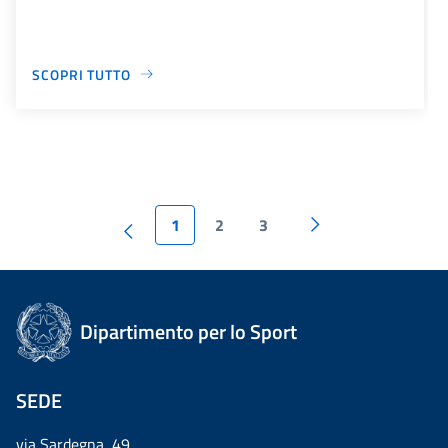
SCOPRI TUTTO
1
2
3
Dipartimento per lo Sport
SEDE
via Sardegna, 49