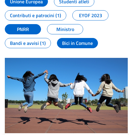
Unione Europea
Studenti atleti
Contributi e patrocini (1)
EYOF 2023
PNRR
Ministro
Bandi e avvisi (1)
Bici in Comune