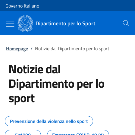
Vai al contenuto
Vai alla navigazione del sito
Governo Italiano
Dipartimento per lo Sport
Cerca
Homepage
/
Notizie dal Dipartimento per lo sport
Notizie dal
Dipartimento per lo
sport
Tutti i contenuti della pagina No
Prevenzione della violenza nello sport