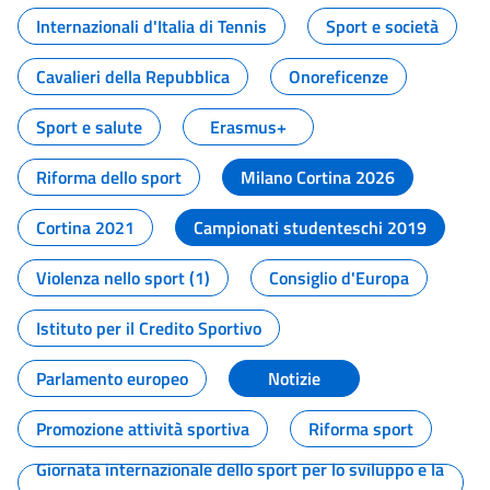
Internazionali d'Italia di Tennis
Sport e società
Cavalieri della Repubblica
Onoreficenze
Sport e salute
Erasmus+
Riforma dello sport
Milano Cortina 2026
Cortina 2021
Campionati studenteschi 2019
Violenza nello sport (1)
Consiglio d'Europa
Istituto per il Credito Sportivo
Parlamento europeo
Notizie
Promozione attività sportiva
Riforma sport
Giornata internazionale dello sport per lo sviluppo e la