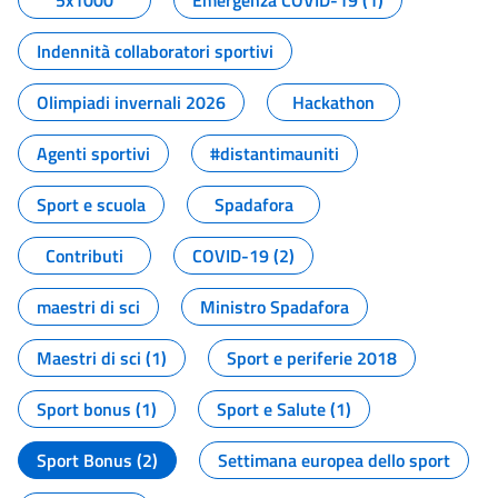
5x1000
Emergenza COVID-19 (1)
Indennità collaboratori sportivi
Olimpiadi invernali 2026
Hackathon
Agenti sportivi
#distantimauniti
Sport e scuola
Spadafora
Contributi
COVID-19 (2)
maestri di sci
Ministro Spadafora
Maestri di sci (1)
Sport e periferie 2018
Sport bonus (1)
Sport e Salute (1)
Sport Bonus (2)
Settimana europea dello sport