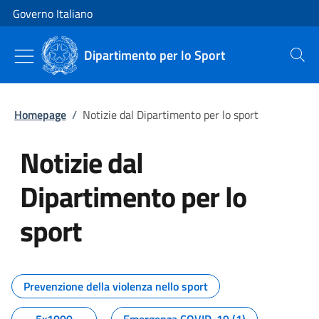
Vai al contenuto
Vai alla navigazione del sito
Governo Italiano
Dipartimento per lo Sport
Cerca
Homepage
/
Notizie dal Dipartimento per lo sport
Notizie dal
Dipartimento per lo
sport
Tutti i contenuti della pagina No
Prevenzione della violenza nello sport