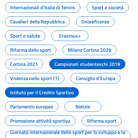
Internazionali d'Italia di Tennis
Sport e società
Cavalieri della Repubblica
Onoreficenze
Sport e salute
Erasmus+
Riforma dello sport
Milano Cortina 2026
Cortina 2021
Campionati studenteschi 2019
Violenza nello sport (1)
Consiglio d'Europa
Istituto per il Credito Sportivo
Parlamento europeo
Notizie
Promozione attività sportiva
Riforma sport
Giornata internazionale dello sport per lo sviluppo e la