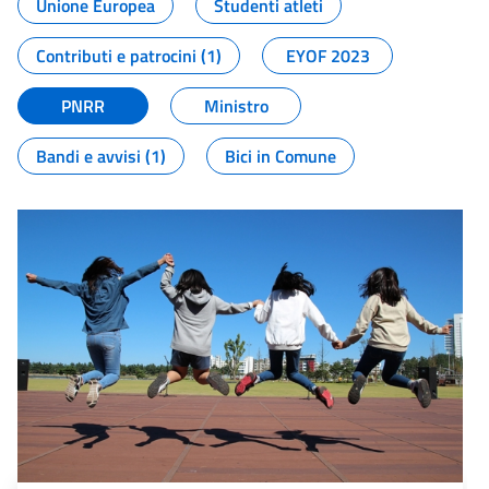
Unione Europea
Studenti atleti
Contributi e patrocini (1)
EYOF 2023
PNRR
Ministro
Bandi e avvisi (1)
Bici in Comune