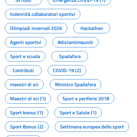
5x1000
Emergenza COVID-19 (1)
Indennità collaboratori sportivi
Olimpiadi invernali 2026
Hackathon
Agenti sportivi
#distantimauniti
Sport e scuola
Spadafora
Contributi
COVID-19 (2)
maestri di sci
Ministro Spadafora
Maestri di sci (1)
Sport e periferie 2018
Sport bonus (1)
Sport e Salute (1)
Sport Bonus (2)
Settimana europea dello sport