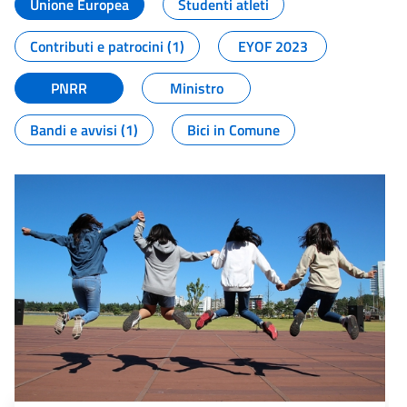
Unione Europea
Studenti atleti
Contributi e patrocini (1)
EYOF 2023
PNRR
Ministro
Bandi e avvisi (1)
Bici in Comune