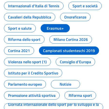
Internazionali d'Italia di Tennis
Sport e società
Cavalieri della Repubblica
Onoreficenze
Sport e salute
Erasmus+
Riforma dello sport
Milano Cortina 2026
Cortina 2021
Campionati studenteschi 2019
Violenza nello sport (1)
Consiglio d'Europa
Istituto per il Credito Sportivo
Parlamento europeo
Notizie
Promozione attività sportiva
Riforma sport
Giornata internazionale dello sport per lo sviluppo e la