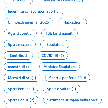
5x1000
Emergenza COVID-19 (1)
Indennità collaboratori sportivi
Olimpiadi invernali 2026
Hackathon
Agenti sportivi
#distantimauniti
Sport e scuola
Spadafora
Contributi
COVID-19 (2)
maestri di sci
Ministro Spadafora
Maestri di sci (1)
Sport e periferie 2018
Sport bonus (1)
Sport e Salute (1)
Sport Bonus (2)
Settimana europea dello sport