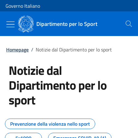
Vai al contenuto
Vai alla navigazione del sito
Governo Italiano
Dipartimento per lo Sport
Cerca
Homepage
/
Notizie dal Dipartimento per lo sport
Notizie dal
Dipartimento per lo
sport
Tutti i contenuti della pagina No
Prevenzione della violenza nello sport