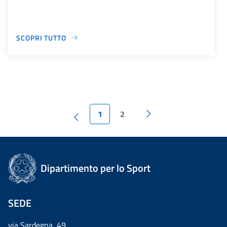
SCOPRI TUTTO
1
2
Dipartimento per lo Sport
SEDE
via Sardegna, 49