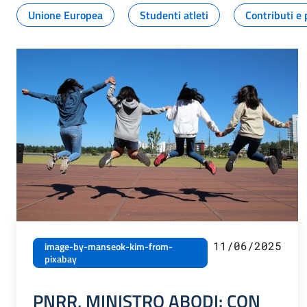
Unione Europea
Studenti atleti
Contributi e 
11/06/2025
image-by-manseok-kim-from-
pixabay
PNRR, MINISTRO ABODI: CON