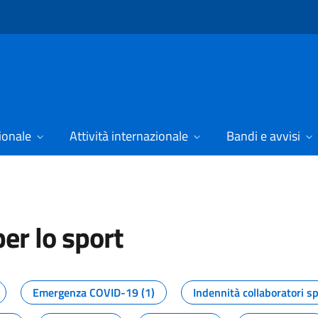
ionale
Attività internazionale
Bandi e avvisi
er lo sport
tizie dal Dipartimento per lo spor
Emergenza COVID-19 (1)
Indennità collaboratori sp