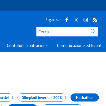
Seguici su:
Cerca
Contributi e patrocini
Comunicazione ed Eventi
t
ortivi
Olimpiadi invernali 2026
Hackathon