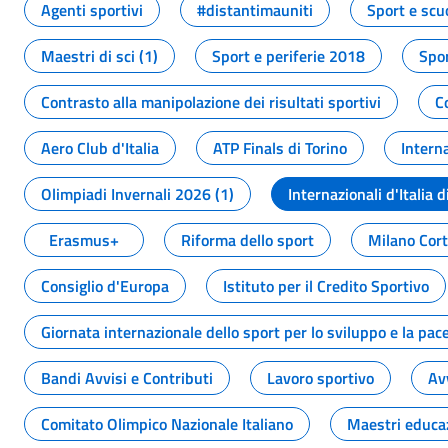
Agenti sportivi
#distantimauniti
Sport e scu
Maestri di sci (1)
Sport e periferie 2018
Spor
Contrasto alla manipolazione dei risultati sportivi
C
Aero Club d'Italia
ATP Finals di Torino
Interna
Olimpiadi Invernali 2026 (1)
Internazionali d'Italia d
Erasmus+
Riforma dello sport
Milano Cor
Consiglio d'Europa
Istituto per il Credito Sportivo
Giornata internazionale dello sport per lo sviluppo e la pac
Bandi Avvisi e Contributi
Lavoro sportivo
Av
Comitato Olimpico Nazionale Italiano
Maestri educa