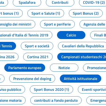
ola
Spadafora
Contributi
COVID-19 (2)
t bonus (1)
Sport e Salute (1)
Sport Bonus (2)
onsiglio dei ministri
Sport e periferie
Agenzia delle
zionali d'Italia di Tennis 2019
Calcio
Finali 
i Tennis
Sport e società
Cavalieri della Repubblica
tina 2026
Cortina 2021
Campionati studenteschi 
Parlamento europeo
Notizie
Promozione 
e
Prevenzione del doping
Attività istituzionale
viso pubblico
Sport Bonus 2020 (1)
Eventi sportivi
zione motoria
contributi a fondo perduto
Emergenz