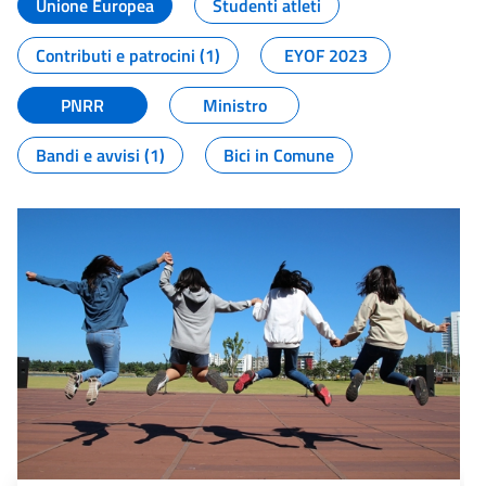
Unione Europea
Studenti atleti
Contributi e patrocini (1)
EYOF 2023
PNRR
Ministro
Bandi e avvisi (1)
Bici in Comune