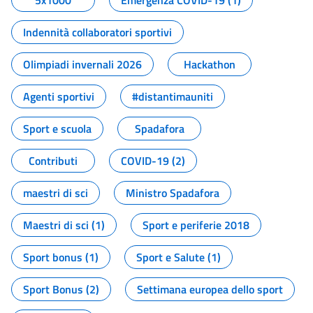
5x1000
Emergenza COVID-19 (1)
Indennità collaboratori sportivi
Olimpiadi invernali 2026
Hackathon
Agenti sportivi
#distantimauniti
Sport e scuola
Spadafora
Contributi
COVID-19 (2)
maestri di sci
Ministro Spadafora
Maestri di sci (1)
Sport e periferie 2018
Sport bonus (1)
Sport e Salute (1)
Sport Bonus (2)
Settimana europea dello sport