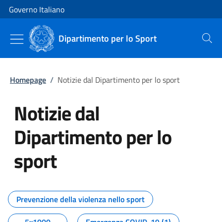
Vai al contenuto
Vai alla navigazione del sito
Governo Italiano
Dipartimento per lo Sport
Cerca
Homepage
/
Notizie dal Dipartimento per lo sport
Notizie dal
Dipartimento per lo
sport
Tutti i contenuti della pagina No
Prevenzione della violenza nello sport