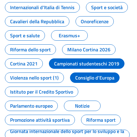
Internazionali d'Italia di Tennis
Sport e società
Cavalieri della Repubblica
Onoreficenze
Sport e salute
Erasmus+
Riforma dello sport
Milano Cortina 2026
Cortina 2021
Campionati studenteschi 2019
Violenza nello sport (1)
Consiglio d'Europa
Istituto per il Credito Sportivo
Parlamento europeo
Notizie
Promozione attività sportiva
Riforma sport
Giornata internazionale dello sport per lo sviluppo e la