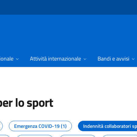
ionale
Attività internazionale
Bandi e avvisi
er lo sport
tizie dal Dipartimento per lo spor
Emergenza COVID-19 (1)
Indennità collaboratori sp