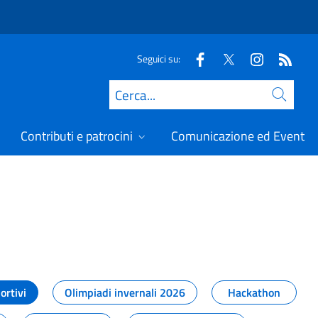
Seguici su:
Cerca
Contributi e patrocini
Comunicazione ed Eventi
t
ortivi
Olimpiadi invernali 2026
Hackathon