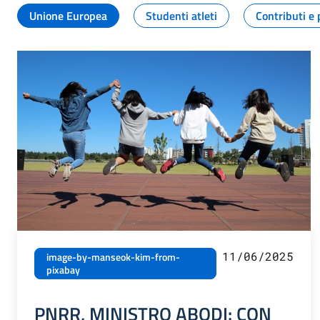
Unione Europea
Studenti atleti
Contributi e 
11/06/2025
image-by-manseok-kim-from-
pixabay
PNRR, MINISTRO ABODI: CON