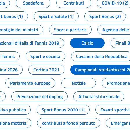
ola
Spadafora
Contributi
COVID-19 (2)
t bonus (1)
Sport e Salute (1)
Sport Bonus (2)
onsiglio dei ministri
Sport e periferie
Agenzia delle
zionali d'Italia di Tennis 2019
Calcio
Finali 
i Tennis
Sport e società
Cavalieri della Repubblica
tina 2026
Cortina 2021
Campionati studenteschi 
Parlamento europeo
Notizie
Promozione 
e
Prevenzione del doping
Attività istituzionale
viso pubblico
Sport Bonus 2020 (1)
Eventi sportivi
zione motoria
contributi a fondo perduto
Emergenz