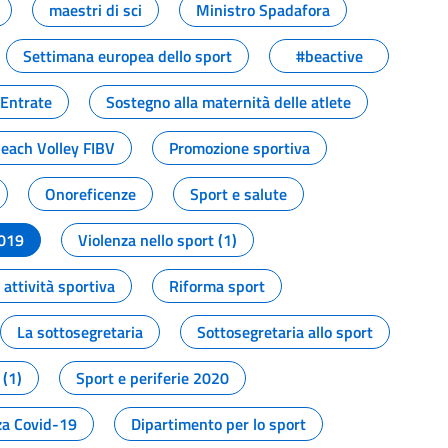
maestri di sci
Ministro Spadafora
Settimana europea dello sport
#beactive
 Entrate
Sostegno alla maternità delle atlete
Beach Volley FIBV
Promozione sportiva
Onoreficenze
Sport e salute
2019
Violenza nello sport (1)
attività sportiva
Riforma sport
La sottosegretaria
Sottosegretaria allo sport
 (1)
Sport e periferie 2020
a Covid-19
Dipartimento per lo sport