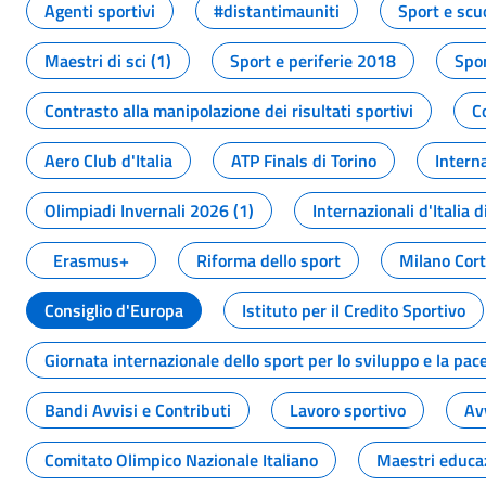
Agenti sportivi
#distantimauniti
Sport e scu
Maestri di sci (1)
Sport e periferie 2018
Spor
Contrasto alla manipolazione dei risultati sportivi
C
Aero Club d'Italia
ATP Finals di Torino
Interna
Olimpiadi Invernali 2026 (1)
Internazionali d'Italia d
Erasmus+
Riforma dello sport
Milano Cor
Consiglio d'Europa
Istituto per il Credito Sportivo
Giornata internazionale dello sport per lo sviluppo e la pac
Bandi Avvisi e Contributi
Lavoro sportivo
Av
Comitato Olimpico Nazionale Italiano
Maestri educa