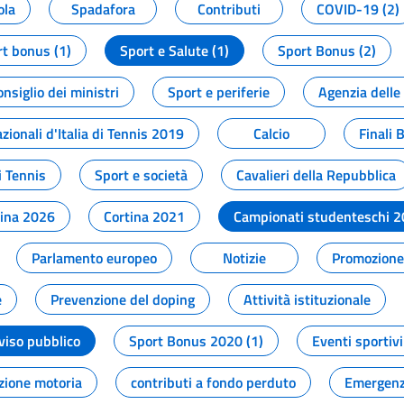
ola
Spadafora
Contributi
COVID-19 (2)
t bonus (1)
Sport e Salute (1)
Sport Bonus (2)
onsiglio dei ministri
Sport e periferie
Agenzia delle
zionali d'Italia di Tennis 2019
Calcio
Finali 
i Tennis
Sport e società
Cavalieri della Repubblica
tina 2026
Cortina 2021
Campionati studenteschi 
Parlamento europeo
Notizie
Promozione 
e
Prevenzione del doping
Attività istituzionale
viso pubblico
Sport Bonus 2020 (1)
Eventi sportivi
zione motoria
contributi a fondo perduto
Emergenz