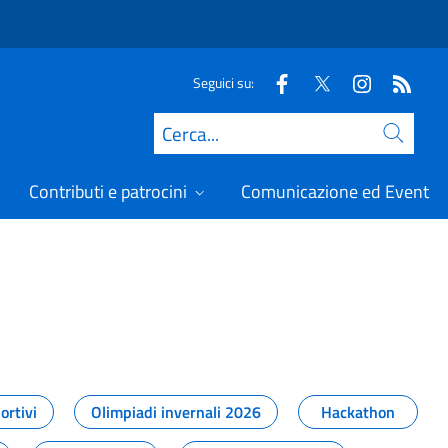
Seguici su:
Cerca
Contributi e patrocini
Comunicazione ed Eventi
t
ortivi
Olimpiadi invernali 2026
Hackathon