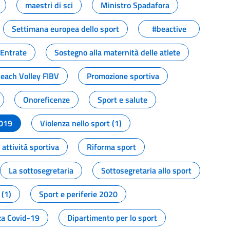
maestri di sci
Ministro Spadafora
Settimana europea dello sport
#beactive
 Entrate
Sostegno alla maternità delle atlete
Beach Volley FIBV
Promozione sportiva
Onoreficenze
Sport e salute
2019
Violenza nello sport (1)
attività sportiva
Riforma sport
La sottosegretaria
Sottosegretaria allo sport
 (1)
Sport e periferie 2020
a Covid-19
Dipartimento per lo sport