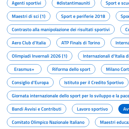
Agenti sportivi
#distantimauniti
Sport e scu
Maestri di sci (1)
Sport e periferie 2018
Spor
Contrasto alla manipolazione dei risultati sportivi
C
Aero Club d'Italia
ATP Finals di Torino
Interna
Olimpiadi Invernali 2026 (1)
Internazionali d'Italia d
Erasmus+
Riforma dello sport
Milano Cor
Consiglio d'Europa
Istituto per il Credito Sportivo
Giornata internazionale dello sport per lo sviluppo e la pac
Bandi Avvisi e Contributi
Lavoro sportivo
Av
Comitato Olimpico Nazionale Italiano
Maestri educa