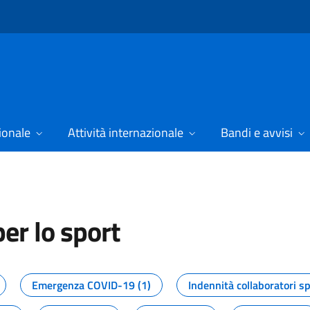
ionale
Attività internazionale
Bandi e avvisi
er lo sport
tizie dal Dipartimento per lo spor
Emergenza COVID-19 (1)
Indennità collaboratori sp