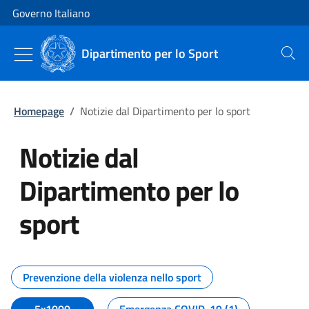
Vai al contenuto
Vai alla navigazione del sito
Governo Italiano
Dipartimento per lo Sport
Cerca
Homepage
/
Notizie dal Dipartimento per lo sport
Notizie dal
Dipartimento per lo
sport
Tutti i contenuti della pagina No
Prevenzione della violenza nello sport