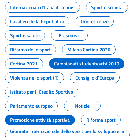
Internazionali d'Italia di Tennis
Sport e società
Cavalieri della Repubblica
Onoreficenze
Sport e salute
Erasmus+
Riforma dello sport
Milano Cortina 2026
Cortina 2021
Campionati studenteschi 2019
Violenza nello sport (1)
Consiglio d'Europa
Istituto per il Credito Sportivo
Parlamento europeo
Notizie
Promozione attività sportiva
Riforma sport
Giornata internazionale dello sport per lo sviluppo e la