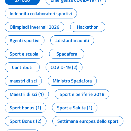
5x1000
Emergenza COVID-19 (1)
Indennità collaboratori sportivi
Olimpiadi invernali 2026
Hackathon
Agenti sportivi
#distantimauniti
Sport e scuola
Spadafora
Contributi
COVID-19 (2)
maestri di sci
Ministro Spadafora
Maestri di sci (1)
Sport e periferie 2018
Sport bonus (1)
Sport e Salute (1)
Sport Bonus (2)
Settimana europea dello sport