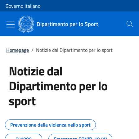
Vai al contenuto
Vai alla navigazione del sito
Governo Italiano
Dipartimento per lo Sport
Cerca
Homepage
/
Notizie dal Dipartimento per lo sport
Notizie dal
Dipartimento per lo
sport
Tutti i contenuti della pagina No
Prevenzione della violenza nello sport