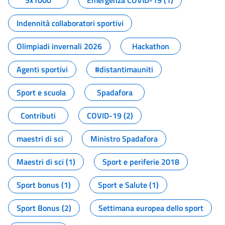
5x1000
Emergenza COVID-19 (1)
Indennità collaboratori sportivi
Olimpiadi invernali 2026
Hackathon
Agenti sportivi
#distantimauniti
Sport e scuola
Spadafora
Contributi
COVID-19 (2)
maestri di sci
Ministro Spadafora
Maestri di sci (1)
Sport e periferie 2018
Sport bonus (1)
Sport e Salute (1)
Sport Bonus (2)
Settimana europea dello sport