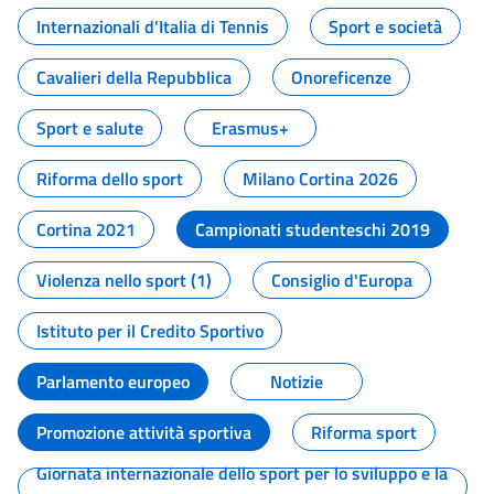
Internazionali d'Italia di Tennis
Sport e società
Cavalieri della Repubblica
Onoreficenze
Sport e salute
Erasmus+
Riforma dello sport
Milano Cortina 2026
Cortina 2021
Campionati studenteschi 2019
Violenza nello sport (1)
Consiglio d'Europa
Istituto per il Credito Sportivo
Parlamento europeo
Notizie
Promozione attività sportiva
Riforma sport
Giornata internazionale dello sport per lo sviluppo e la