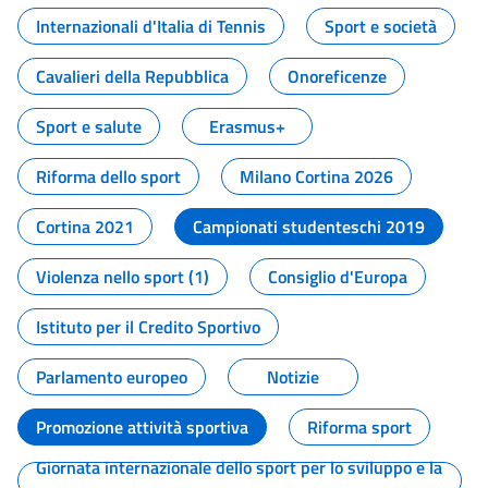
Internazionali d'Italia di Tennis
Sport e società
Cavalieri della Repubblica
Onoreficenze
Sport e salute
Erasmus+
Riforma dello sport
Milano Cortina 2026
Cortina 2021
Campionati studenteschi 2019
Violenza nello sport (1)
Consiglio d'Europa
Istituto per il Credito Sportivo
Parlamento europeo
Notizie
Promozione attività sportiva
Riforma sport
Giornata internazionale dello sport per lo sviluppo e la