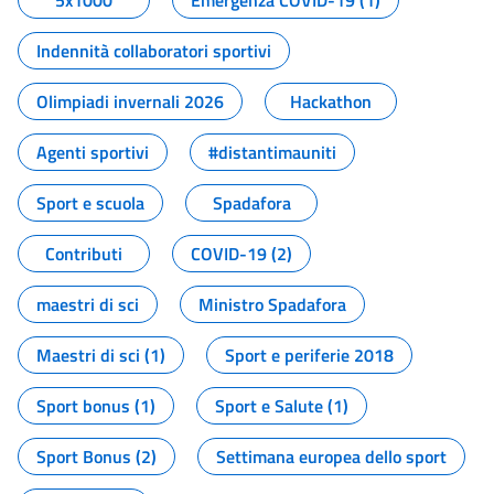
5x1000
Emergenza COVID-19 (1)
Indennità collaboratori sportivi
Olimpiadi invernali 2026
Hackathon
Agenti sportivi
#distantimauniti
Sport e scuola
Spadafora
Contributi
COVID-19 (2)
maestri di sci
Ministro Spadafora
Maestri di sci (1)
Sport e periferie 2018
Sport bonus (1)
Sport e Salute (1)
Sport Bonus (2)
Settimana europea dello sport