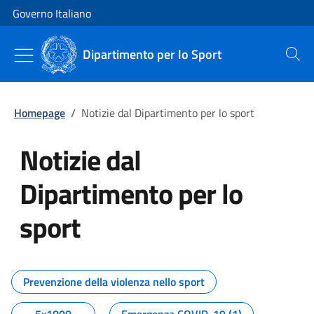
Vai al contenuto
Vai alla navigazione del sito
Governo Italiano
Dipartimento per lo Sport
Cerca
Homepage
/
Notizie dal Dipartimento per lo sport
Notizie dal
Dipartimento per lo
sport
Tutti i contenuti della pagina No
Prevenzione della violenza nello sport