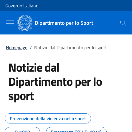
Vai al contenuto
Vai alla navigazione del sito
Governo Italiano
Dipartimento per lo Sport
Cerca
Homepage
/
Notizie dal Dipartimento per lo sport
Notizie dal
Dipartimento per lo
sport
Tutti i contenuti della pagina No
Prevenzione della violenza nello sport