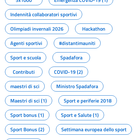
5x1000
Emergenza COVID-19 (1)
Indennità collaboratori sportivi
Olimpiadi invernali 2026
Hackathon
Agenti sportivi
#distantimauniti
Sport e scuola
Spadafora
Contributi
COVID-19 (2)
maestri di sci
Ministro Spadafora
Maestri di sci (1)
Sport e periferie 2018
Sport bonus (1)
Sport e Salute (1)
Sport Bonus (2)
Settimana europea dello sport