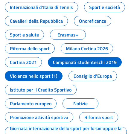
Internazionali d'Italia di Tennis
Sport e società
Cavalieri della Repubblica
Onoreficenze
Sport e salute
Erasmus+
Riforma dello sport
Milano Cortina 2026
Cortina 2021
Campionati studenteschi 2019
Violenza nello sport (1)
Consiglio d'Europa
Istituto per il Credito Sportivo
Parlamento europeo
Notizie
Promozione attività sportiva
Riforma sport
Giornata internazionale dello sport per lo sviluppo e la