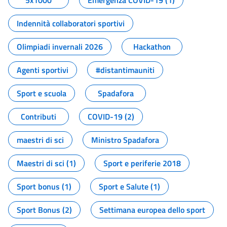
5x1000
Emergenza COVID-19 (1)
Indennità collaboratori sportivi
Olimpiadi invernali 2026
Hackathon
Agenti sportivi
#distantimauniti
Sport e scuola
Spadafora
Contributi
COVID-19 (2)
maestri di sci
Ministro Spadafora
Maestri di sci (1)
Sport e periferie 2018
Sport bonus (1)
Sport e Salute (1)
Sport Bonus (2)
Settimana europea dello sport