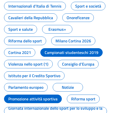
Internazionali d'Italia di Tennis
Sport e società
Cavalieri della Repubblica
Onoreficenze
Sport e salute
Erasmus+
Riforma dello sport
Milano Cortina 2026
Cortina 2021
Campionati studenteschi 2019
Violenza nello sport (1)
Consiglio d'Europa
Istituto per il Credito Sportivo
Parlamento europeo
Notizie
Promozione attività sportiva
Riforma sport
Giornata internazionale dello sport per lo sviluppo e la