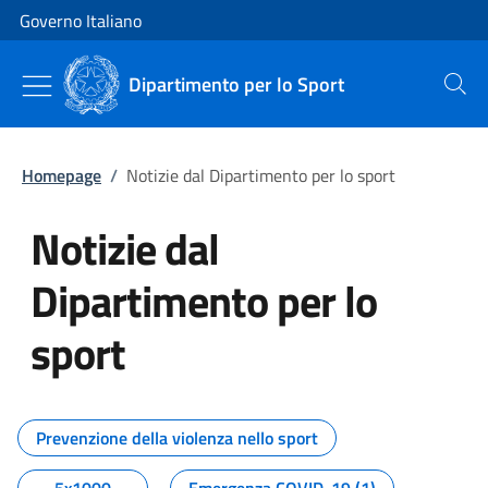
Vai al contenuto
Vai alla navigazione del sito
Governo Italiano
Dipartimento per lo Sport
Cerca
Homepage
/
Notizie dal Dipartimento per lo sport
Notizie dal
Dipartimento per lo
sport
Tutti i contenuti della pagina No
Prevenzione della violenza nello sport