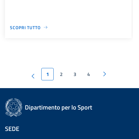
SCOPRI TUTTO
1
2
3
4
Dipartimento per lo Sport
SEDE