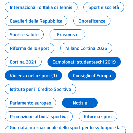
Internazionali d'Italia di Tennis
Sport e società
Cavalieri della Repubblica
Onoreficenze
Sport e salute
Erasmus+
Riforma dello sport
Milano Cortina 2026
Cortina 2021
Campionati studenteschi 2019
Violenza nello sport (1)
Consiglio d'Europa
Istituto per il Credito Sportivo
Parlamento europeo
Notizie
Promozione attività sportiva
Riforma sport
Giornata internazionale dello sport per lo sviluppo e la