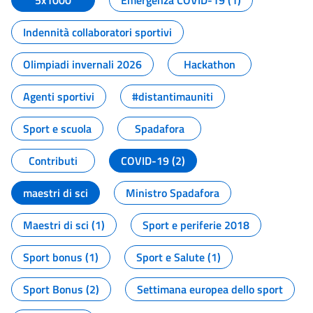
5x1000
Emergenza COVID-19 (1)
Indennità collaboratori sportivi
Olimpiadi invernali 2026
Hackathon
Agenti sportivi
#distantimauniti
Sport e scuola
Spadafora
Contributi
COVID-19 (2)
maestri di sci
Ministro Spadafora
Maestri di sci (1)
Sport e periferie 2018
Sport bonus (1)
Sport e Salute (1)
Sport Bonus (2)
Settimana europea dello sport