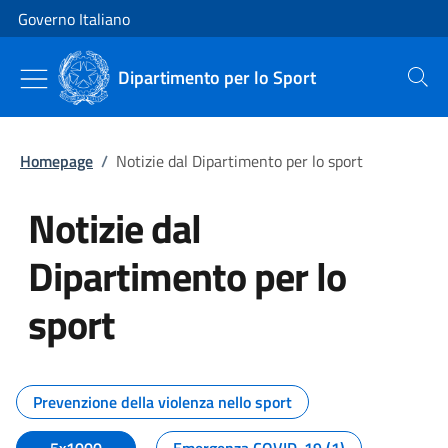
Vai al contenuto
Vai alla navigazione del sito
Governo Italiano
Dipartimento per lo Sport
Cerca
Homepage
/
Notizie dal Dipartimento per lo sport
Notizie dal
Dipartimento per lo
sport
Tutti i contenuti della pagina No
Prevenzione della violenza nello sport