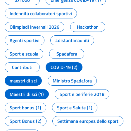
5x1000
Emergenza COVID-19 (1)
Indennità collaboratori sportivi
Olimpiadi invernali 2026
Hackathon
Agenti sportivi
#distantimauniti
Sport e scuola
Spadafora
Contributi
COVID-19 (2)
maestri di sci
Ministro Spadafora
Maestri di sci (1)
Sport e periferie 2018
Sport bonus (1)
Sport e Salute (1)
Sport Bonus (2)
Settimana europea dello sport