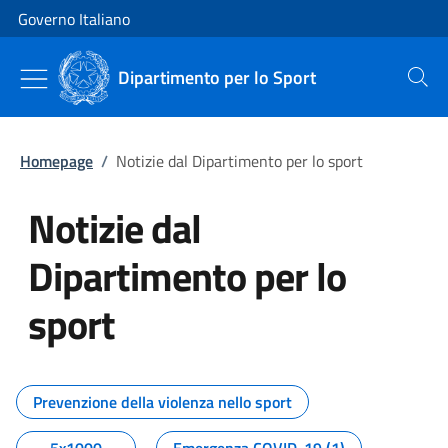
Vai al contenuto
Vai alla navigazione del sito
Governo Italiano
Dipartimento per lo Sport
Cerca
Homepage
/
Notizie dal Dipartimento per lo sport
Notizie dal
Dipartimento per lo
sport
Tutti i contenuti della pagina No
Prevenzione della violenza nello sport