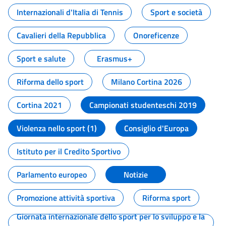
Internazionali d'Italia di Tennis
Sport e società
Cavalieri della Repubblica
Onoreficenze
Sport e salute
Erasmus+
Riforma dello sport
Milano Cortina 2026
Cortina 2021
Campionati studenteschi 2019
Violenza nello sport (1)
Consiglio d'Europa
Istituto per il Credito Sportivo
Parlamento europeo
Notizie
Promozione attività sportiva
Riforma sport
Giornata internazionale dello sport per lo sviluppo e la