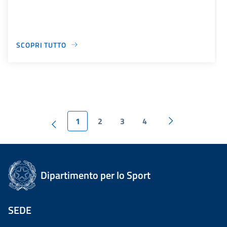
SCOPRI TUTTO
1
2
3
4
Dipartimento per lo Sport
SEDE