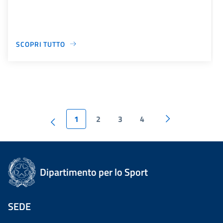
SCOPRI TUTTO
1
2
3
4
Dipartimento per lo Sport
SEDE