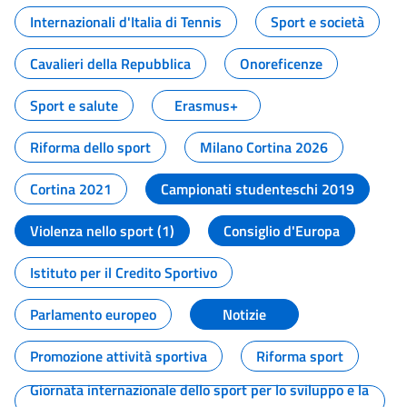
Internazionali d'Italia di Tennis
Sport e società
Cavalieri della Repubblica
Onoreficenze
Sport e salute
Erasmus+
Riforma dello sport
Milano Cortina 2026
Cortina 2021
Campionati studenteschi 2019
Violenza nello sport (1)
Consiglio d'Europa
Istituto per il Credito Sportivo
Parlamento europeo
Notizie
Promozione attività sportiva
Riforma sport
Giornata internazionale dello sport per lo sviluppo e la