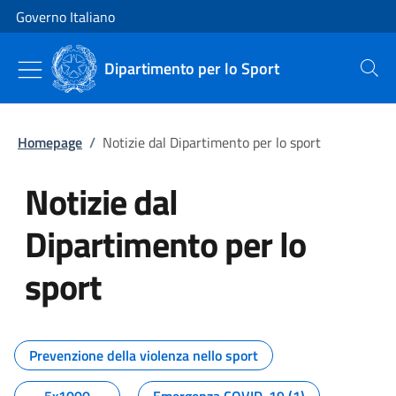
Vai al contenuto
Vai alla navigazione del sito
Governo Italiano
Dipartimento per lo Sport
Cerca
Homepage
/
Notizie dal Dipartimento per lo sport
Notizie dal
Dipartimento per lo
sport
Tutti i contenuti della pagina No
Prevenzione della violenza nello sport