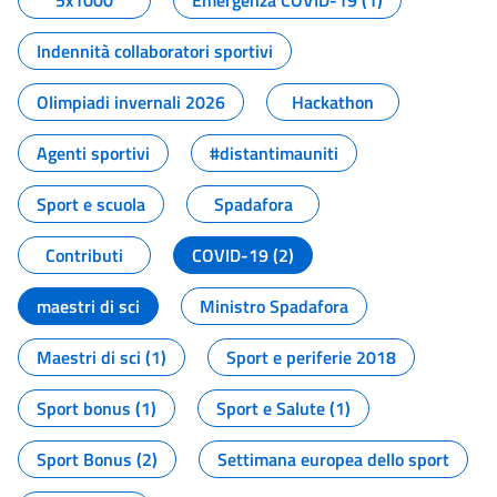
5x1000
Emergenza COVID-19 (1)
Indennità collaboratori sportivi
Olimpiadi invernali 2026
Hackathon
Agenti sportivi
#distantimauniti
Sport e scuola
Spadafora
Contributi
COVID-19 (2)
maestri di sci
Ministro Spadafora
Maestri di sci (1)
Sport e periferie 2018
Sport bonus (1)
Sport e Salute (1)
Sport Bonus (2)
Settimana europea dello sport