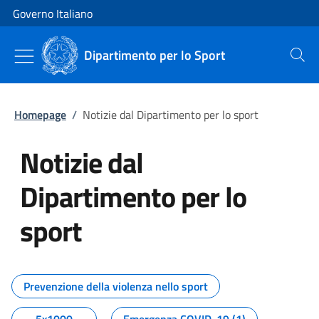
Vai al contenuto
Vai alla navigazione del sito
Governo Italiano
Dipartimento per lo Sport
Cerca
Homepage
/
Notizie dal Dipartimento per lo sport
Notizie dal
Dipartimento per lo
sport
Tutti i contenuti della pagina No
Prevenzione della violenza nello sport