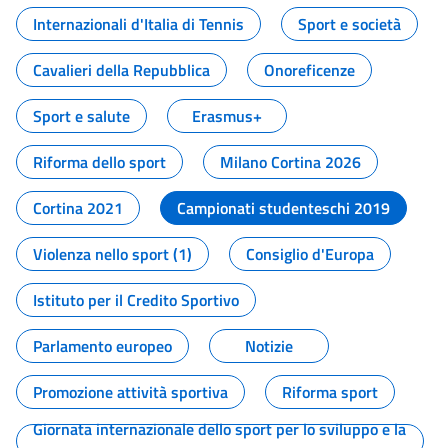
Internazionali d'Italia di Tennis
Sport e società
Cavalieri della Repubblica
Onoreficenze
Sport e salute
Erasmus+
Riforma dello sport
Milano Cortina 2026
Cortina 2021
Campionati studenteschi 2019
Violenza nello sport (1)
Consiglio d'Europa
Istituto per il Credito Sportivo
Parlamento europeo
Notizie
Promozione attività sportiva
Riforma sport
Giornata internazionale dello sport per lo sviluppo e la