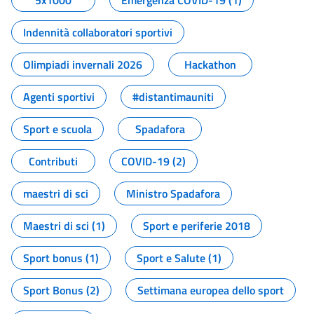
5x1000
Emergenza COVID-19 (1)
Indennità collaboratori sportivi
Olimpiadi invernali 2026
Hackathon
Agenti sportivi
#distantimauniti
Sport e scuola
Spadafora
Contributi
COVID-19 (2)
maestri di sci
Ministro Spadafora
Maestri di sci (1)
Sport e periferie 2018
Sport bonus (1)
Sport e Salute (1)
Sport Bonus (2)
Settimana europea dello sport