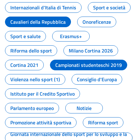
Internazionali d'Italia di Tennis
Sport e società
Cavalieri della Repubblica
Onoreficenze
Sport e salute
Erasmus+
Riforma dello sport
Milano Cortina 2026
Cortina 2021
Campionati studenteschi 2019
Violenza nello sport (1)
Consiglio d'Europa
Istituto per il Credito Sportivo
Parlamento europeo
Notizie
Promozione attività sportiva
Riforma sport
Giornata internazionale dello sport per lo sviluppo e la