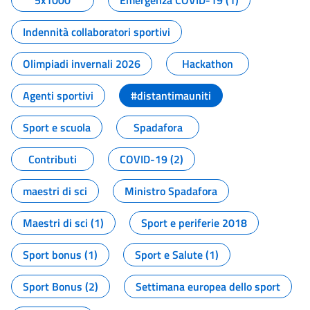
5x1000
Emergenza COVID-19 (1)
Indennità collaboratori sportivi
Olimpiadi invernali 2026
Hackathon
Agenti sportivi
#distantimauniti
Sport e scuola
Spadafora
Contributi
COVID-19 (2)
maestri di sci
Ministro Spadafora
Maestri di sci (1)
Sport e periferie 2018
Sport bonus (1)
Sport e Salute (1)
Sport Bonus (2)
Settimana europea dello sport