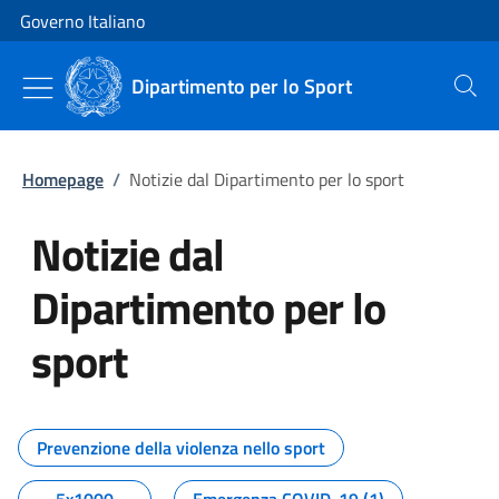
Vai al contenuto
Vai alla navigazione del sito
Governo Italiano
Dipartimento per lo Sport
Cerca
Homepage
/
Notizie dal Dipartimento per lo sport
Notizie dal
Dipartimento per lo
sport
Tutti i contenuti della pagina No
Prevenzione della violenza nello sport