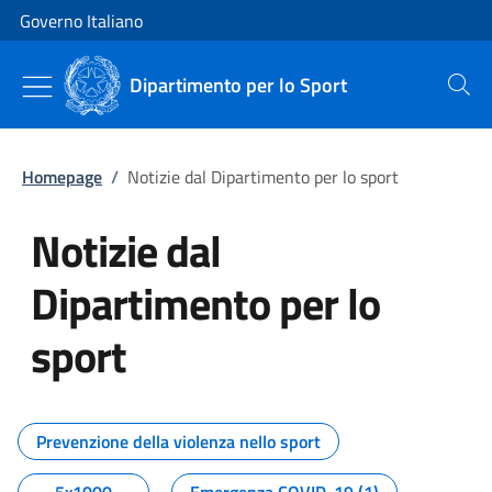
Vai al contenuto
Vai alla navigazione del sito
Governo Italiano
Dipartimento per lo Sport
Cerca
Homepage
/
Notizie dal Dipartimento per lo sport
Notizie dal
Dipartimento per lo
sport
Tutti i contenuti della pagina No
Prevenzione della violenza nello sport