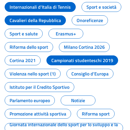
Internazionali d'Italia di Tennis
Sport e società
Cavalieri della Repubblica
Onoreficenze
Sport e salute
Erasmus+
Riforma dello sport
Milano Cortina 2026
Cortina 2021
Campionati studenteschi 2019
Violenza nello sport (1)
Consiglio d'Europa
Istituto per il Credito Sportivo
Parlamento europeo
Notizie
Promozione attività sportiva
Riforma sport
Giornata internazionale dello sport per lo sviluppo e la