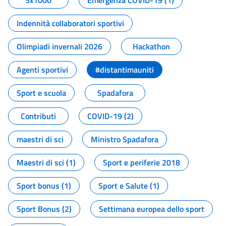
5x1000
Emergenza COVID-19 (1)
Indennità collaboratori sportivi
Olimpiadi invernali 2026
Hackathon
Agenti sportivi
#distantimauniti
Sport e scuola
Spadafora
Contributi
COVID-19 (2)
maestri di sci
Ministro Spadafora
Maestri di sci (1)
Sport e periferie 2018
Sport bonus (1)
Sport e Salute (1)
Sport Bonus (2)
Settimana europea dello sport