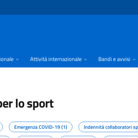
ionale
Attività internazionale
Bandi e avvisi
er lo sport
tizie dal Dipartimento per lo spor
Emergenza COVID-19 (1)
Indennità collaboratori sp