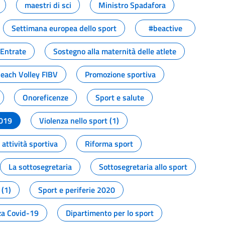
maestri di sci
Ministro Spadafora
Settimana europea dello sport
#beactive
 Entrate
Sostegno alla maternità delle atlete
Beach Volley FIBV
Promozione sportiva
Onoreficenze
Sport e salute
2019
Violenza nello sport (1)
attività sportiva
Riforma sport
La sottosegretaria
Sottosegretaria allo sport
 (1)
Sport e periferie 2020
a Covid-19
Dipartimento per lo sport