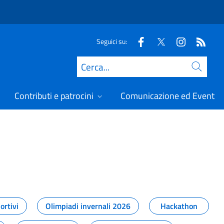
Seguici su:
Cerca
Contributi e patrocini
Comunicazione ed Eventi
t
ortivi
Olimpiadi invernali 2026
Hackathon