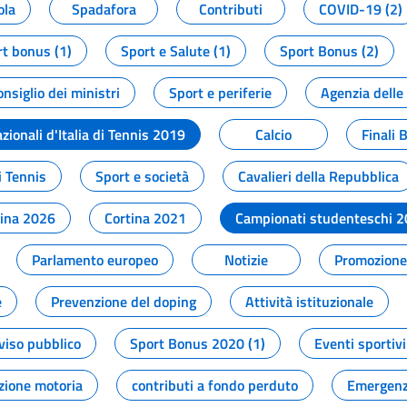
ola
Spadafora
Contributi
COVID-19 (2)
t bonus (1)
Sport e Salute (1)
Sport Bonus (2)
onsiglio dei ministri
Sport e periferie
Agenzia delle
zionali d'Italia di Tennis 2019
Calcio
Finali 
i Tennis
Sport e società
Cavalieri della Repubblica
tina 2026
Cortina 2021
Campionati studenteschi 
Parlamento europeo
Notizie
Promozione 
e
Prevenzione del doping
Attività istituzionale
viso pubblico
Sport Bonus 2020 (1)
Eventi sportivi
zione motoria
contributi a fondo perduto
Emergenz