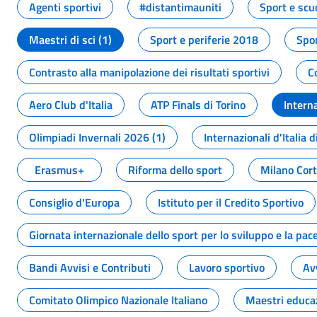
Agenti sportivi
#distantimauniti
Sport e scu
Maestri di sci (1)
Sport e periferie 2018
Spor
Contrasto alla manipolazione dei risultati sportivi
C
Aero Club d'Italia
ATP Finals di Torino
Interna
Olimpiadi Invernali 2026 (1)
Internazionali d'Italia d
Erasmus+
Riforma dello sport
Milano Cor
Consiglio d'Europa
Istituto per il Credito Sportivo
Giornata internazionale dello sport per lo sviluppo e la pac
Bandi Avvisi e Contributi
Lavoro sportivo
Av
Comitato Olimpico Nazionale Italiano
Maestri educa