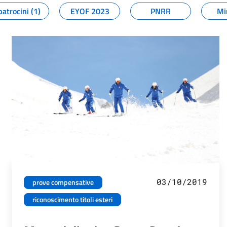
patrocini (1)
EYOF 2023
PNRR
Mi
03/10/2019
prove compensative
riconoscimento titoli esteri