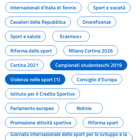
Internazionali d'Italia di Tennis
Sport e società
Cavalieri della Repubblica
Onoreficenze
Sport e salute
Erasmus+
Riforma dello sport
Milano Cortina 2026
Cortina 2021
Campionati studenteschi 2019
Violenza nello sport (1)
Consiglio d'Europa
Istituto per il Credito Sportivo
Parlamento europeo
Notizie
Promozione attività sportiva
Riforma sport
Giornata internazionale dello sport per lo sviluppo e la