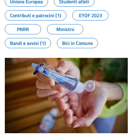
Unione Europea
Studenti atleti
Contributi e patrocini (1)
EYOF 2023
PNRR
Ministro
Bandi e avvisi (1)
Bici in Comune