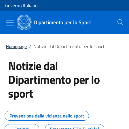
Vai al contenuto
Vai alla navigazione del sito
Governo Italiano
Dipartimento per lo Sport
Cerca
Homepage
/
Notizie dal Dipartimento per lo sport
Notizie dal
Dipartimento per lo
sport
Tutti i contenuti della pagina No
Prevenzione della violenza nello sport