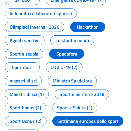
5x1000
Emergenza COVID-19 (1)
Indennità collaboratori sportivi
Olimpiadi invernali 2026
Hackathon
Agenti sportivi
#distantimauniti
Sport e scuola
Spadafora
Contributi
COVID-19 (2)
maestri di sci
Ministro Spadafora
Maestri di sci (1)
Sport e periferie 2018
Sport bonus (1)
Sport e Salute (1)
Sport Bonus (2)
Settimana europea dello sport