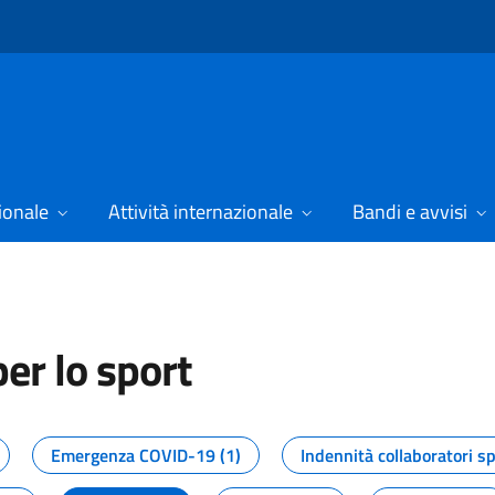
ionale
Attività internazionale
Bandi e avvisi
er lo sport
tizie dal Dipartimento per lo spor
Emergenza COVID-19 (1)
Indennità collaboratori sp