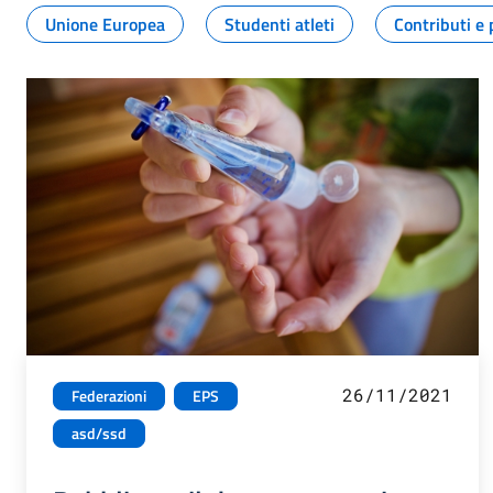
Unione Europea
Studenti atleti
Contributi e 
26/11/2021
Federazioni
EPS
asd/ssd