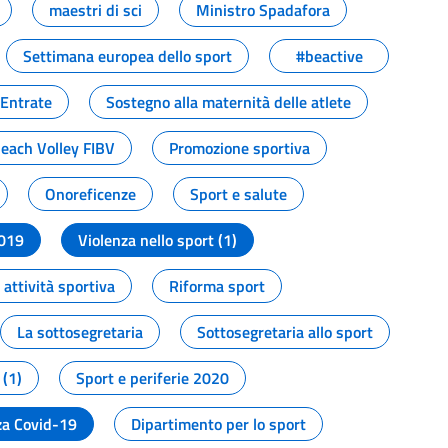
maestri di sci
Ministro Spadafora
Settimana europea dello sport
#beactive
 Entrate
Sostegno alla maternità delle atlete
Beach Volley FIBV
Promozione sportiva
Onoreficenze
Sport e salute
2019
Violenza nello sport (1)
attività sportiva
Riforma sport
La sottosegretaria
Sottosegretaria allo sport
 (1)
Sport e periferie 2020
a Covid-19
Dipartimento per lo sport