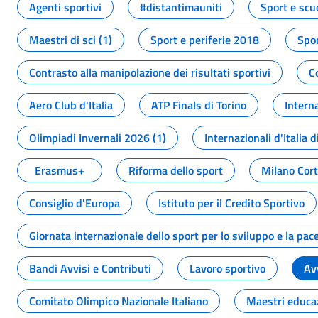
Agenti sportivi
#distantimauniti
Sport e scu
Maestri di sci (1)
Sport e periferie 2018
Spor
Contrasto alla manipolazione dei risultati sportivi
C
Aero Club d'Italia
ATP Finals di Torino
Interna
Olimpiadi Invernali 2026 (1)
Internazionali d'Italia d
Erasmus+
Riforma dello sport
Milano Cor
Consiglio d'Europa
Istituto per il Credito Sportivo
Giornata internazionale dello sport per lo sviluppo e la pac
Bandi Avvisi e Contributi
Lavoro sportivo
Av
Comitato Olimpico Nazionale Italiano
Maestri educa