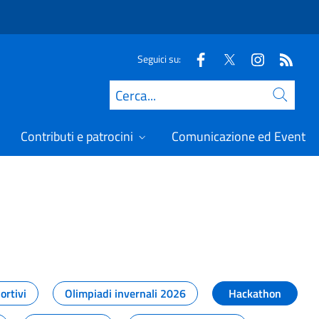
Seguici su:
Cerca
Contributi e patrocini
Comunicazione ed Eventi
t
ortivi
Olimpiadi invernali 2026
Hackathon