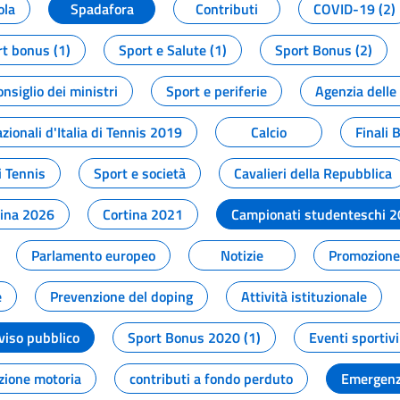
ola
Spadafora
Contributi
COVID-19 (2)
t bonus (1)
Sport e Salute (1)
Sport Bonus (2)
onsiglio dei ministri
Sport e periferie
Agenzia delle
zionali d'Italia di Tennis 2019
Calcio
Finali 
i Tennis
Sport e società
Cavalieri della Repubblica
tina 2026
Cortina 2021
Campionati studenteschi 
Parlamento europeo
Notizie
Promozione 
e
Prevenzione del doping
Attività istituzionale
viso pubblico
Sport Bonus 2020 (1)
Eventi sportivi
zione motoria
contributi a fondo perduto
Emergenz