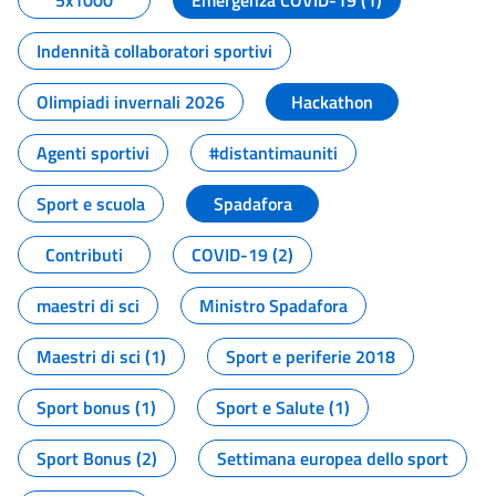
5x1000
Emergenza COVID-19 (1)
Indennità collaboratori sportivi
Olimpiadi invernali 2026
Hackathon
Agenti sportivi
#distantimauniti
Sport e scuola
Spadafora
Contributi
COVID-19 (2)
maestri di sci
Ministro Spadafora
Maestri di sci (1)
Sport e periferie 2018
Sport bonus (1)
Sport e Salute (1)
Sport Bonus (2)
Settimana europea dello sport