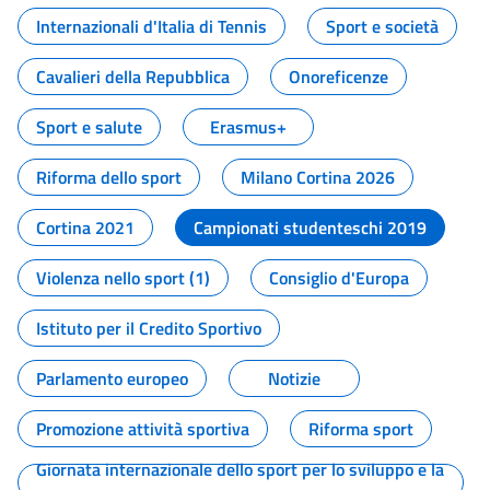
Internazionali d'Italia di Tennis
Sport e società
Cavalieri della Repubblica
Onoreficenze
Sport e salute
Erasmus+
Riforma dello sport
Milano Cortina 2026
Cortina 2021
Campionati studenteschi 2019
Violenza nello sport (1)
Consiglio d'Europa
Istituto per il Credito Sportivo
Parlamento europeo
Notizie
Promozione attività sportiva
Riforma sport
Giornata internazionale dello sport per lo sviluppo e la