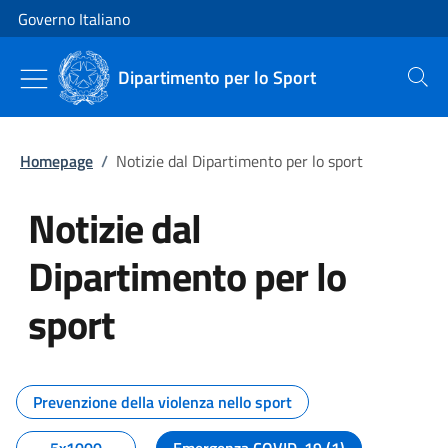
Vai al contenuto
Vai alla navigazione del sito
Governo Italiano
Dipartimento per lo Sport
Cerca
Homepage
/
Notizie dal Dipartimento per lo sport
Notizie dal
Dipartimento per lo
sport
Tutti i contenuti della pagina No
Prevenzione della violenza nello sport