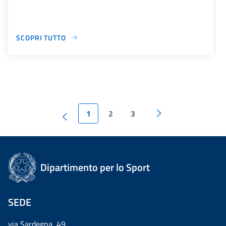
SCOPRI TUTTO
1
2
3
Dipartimento per lo Sport
SEDE
via Sardegna, 49