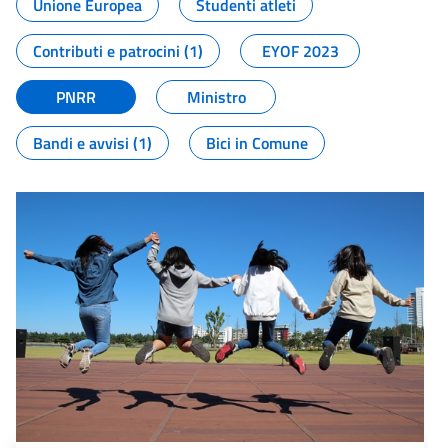
Unione Europea
Studenti atleti
Contributi e patrocini (1)
EYOF 2023
PNRR
Ministro
Bandi e avvisi (1)
Bici in Comune