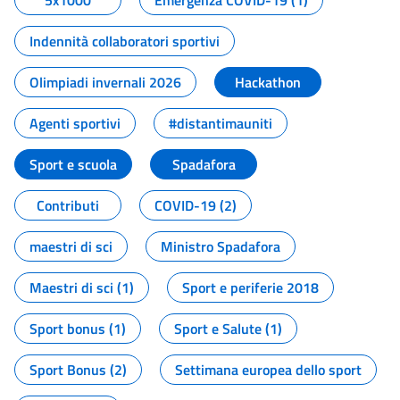
5x1000
Emergenza COVID-19 (1)
Indennità collaboratori sportivi
Olimpiadi invernali 2026
Hackathon
Agenti sportivi
#distantimauniti
Sport e scuola
Spadafora
Contributi
COVID-19 (2)
maestri di sci
Ministro Spadafora
Maestri di sci (1)
Sport e periferie 2018
Sport bonus (1)
Sport e Salute (1)
Sport Bonus (2)
Settimana europea dello sport