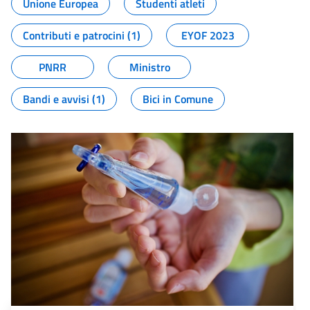
Unione Europea
Studenti atleti
Contributi e patrocini (1)
EYOF 2023
PNRR
Ministro
Bandi e avvisi (1)
Bici in Comune