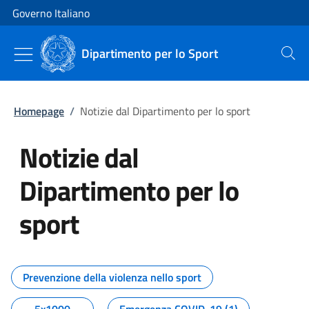
Vai al contenuto
Vai alla navigazione del sito
Governo Italiano
Dipartimento per lo Sport
Cerca
Homepage
/
Notizie dal Dipartimento per lo sport
Notizie dal
Dipartimento per lo
sport
Tutti i contenuti della pagina No
Prevenzione della violenza nello sport