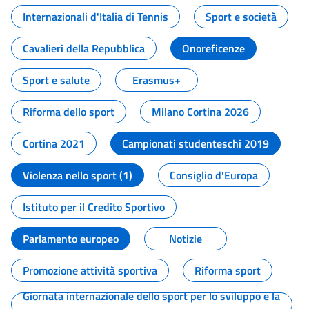
Internazionali d'Italia di Tennis
Sport e società
Cavalieri della Repubblica
Onoreficenze
Sport e salute
Erasmus+
Riforma dello sport
Milano Cortina 2026
Cortina 2021
Campionati studenteschi 2019
Violenza nello sport (1)
Consiglio d'Europa
Istituto per il Credito Sportivo
Parlamento europeo
Notizie
Promozione attività sportiva
Riforma sport
Giornata internazionale dello sport per lo sviluppo e la