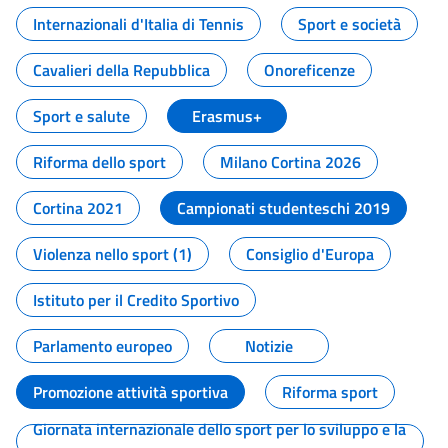
Internazionali d'Italia di Tennis
Sport e società
Cavalieri della Repubblica
Onoreficenze
Sport e salute
Erasmus+
Riforma dello sport
Milano Cortina 2026
Cortina 2021
Campionati studenteschi 2019
Violenza nello sport (1)
Consiglio d'Europa
Istituto per il Credito Sportivo
Parlamento europeo
Notizie
Promozione attività sportiva
Riforma sport
Giornata internazionale dello sport per lo sviluppo e la