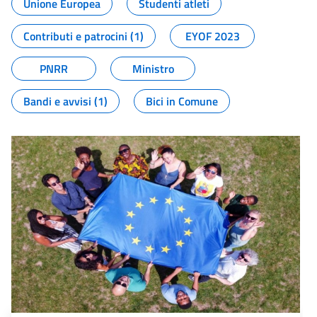
Unione Europea
Studenti atleti
Contributi e patrocini (1)
EYOF 2023
PNRR
Ministro
Bandi e avvisi (1)
Bici in Comune