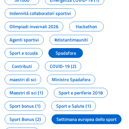
5x1000
Emergenza COVID-19 (1)
Indennità collaboratori sportivi
Olimpiadi invernali 2026
Hackathon
Agenti sportivi
#distantimauniti
Sport e scuola
Spadafora
Contributi
COVID-19 (2)
maestri di sci
Ministro Spadafora
Maestri di sci (1)
Sport e periferie 2018
Sport bonus (1)
Sport e Salute (1)
Sport Bonus (2)
Settimana europea dello sport