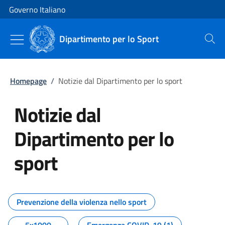
Vai al contenuto
Vai alla navigazione del sito
Governo Italiano
Dipartimento per lo Sport
Cerca
Homepage
/
Notizie dal Dipartimento per lo sport
Notizie dal
Dipartimento per lo
sport
Tutti i contenuti della pagina No
Prevenzione della violenza nello sport