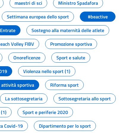
maestri di sci
Ministro Spadafora
Settimana europea dello sport
#beactive
 Entrate
Sostegno alla maternità delle atlete
Beach Volley FIBV
Promozione sportiva
Onoreficenze
Sport e salute
2019
Violenza nello sport (1)
attività sportiva
Riforma sport
La sottosegretaria
Sottosegretaria allo sport
 (1)
Sport e periferie 2020
a Covid-19
Dipartimento per lo sport