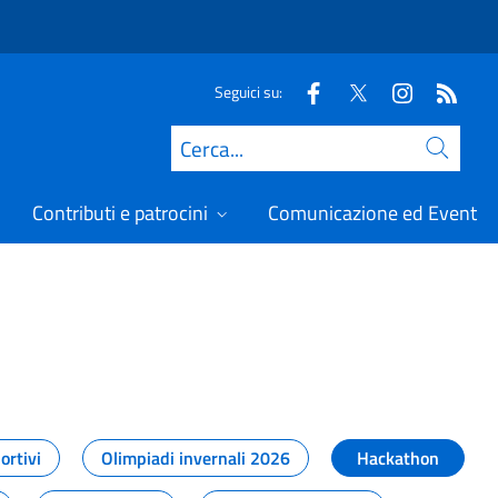
Seguici su:
Cerca
Contributi e patrocini
Comunicazione ed Eventi
t
ortivi
Olimpiadi invernali 2026
Hackathon