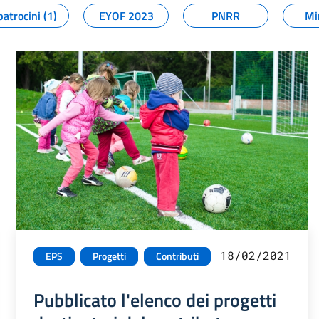
patrocini (1)
EYOF 2023
PNRR
Mi
18/02/2021
EPS
Progetti
Contributi
Pubblicato l'elenco dei progetti