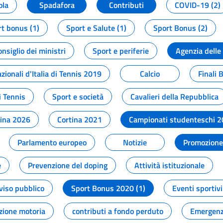
ola
Spadafora
Contributi
COVID-19 (2)
t bonus (1)
Sport e Salute (1)
Sport Bonus (2)
onsiglio dei ministri
Sport e periferie
Agenzia delle
zionali d'Italia di Tennis 2019
Calcio
Finali 
i Tennis
Sport e società
Cavalieri della Repubblica
tina 2026
Cortina 2021
Campionati studenteschi 
Parlamento europeo
Notizie
Promozione 
e
Prevenzione del doping
Attività istituzionale
viso pubblico
Sport Bonus 2020 (1)
Eventi sportivi
zione motoria
contributi a fondo perduto
Emergenz