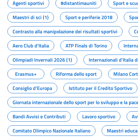
Agenti sportivi
#distantimauniti
Sport e scu
Maestri di sci (1)
Sport e periferie 2018
Spor
Contrasto alla manipolazione dei risultati sportivi
C
Aero Club d'Italia
ATP Finals di Torino
Interna
Olimpiadi Invernali 2026 (1)
Internazionali d'Italia d
Erasmus+
Riforma dello sport
Milano Cor
Consiglio d'Europa
Istituto per il Credito Sportivo
Giornata internazionale dello sport per lo sviluppo e la pac
Bandi Avvisi e Contributi
Lavoro sportivo
Av
Comitato Olimpico Nazionale Italiano
Maestri educa