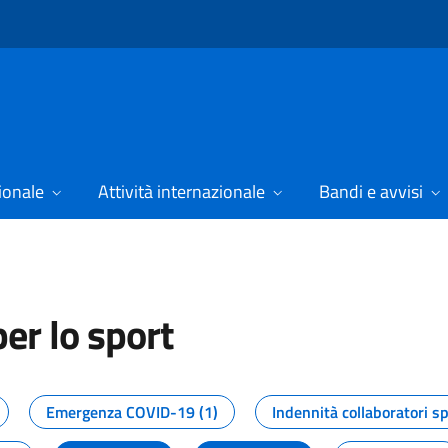
ionale
Attività internazionale
Bandi e avvisi
er lo sport
tizie dal Dipartimento per lo spor
Emergenza COVID-19 (1)
Indennità collaboratori sp