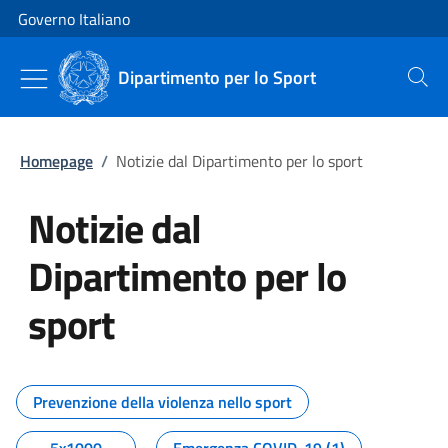
Vai al contenuto
Vai alla navigazione del sito
Governo Italiano
Dipartimento per lo Sport
Cerca
Homepage
/
Notizie dal Dipartimento per lo sport
Notizie dal
Dipartimento per lo
sport
Tutti i contenuti della pagina No
Prevenzione della violenza nello sport