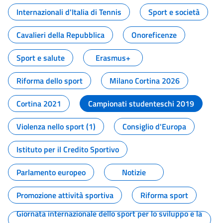
Internazionali d'Italia di Tennis
Sport e società
Cavalieri della Repubblica
Onoreficenze
Sport e salute
Erasmus+
Riforma dello sport
Milano Cortina 2026
Cortina 2021
Campionati studenteschi 2019
Violenza nello sport (1)
Consiglio d'Europa
Istituto per il Credito Sportivo
Parlamento europeo
Notizie
Promozione attività sportiva
Riforma sport
Giornata internazionale dello sport per lo sviluppo e la