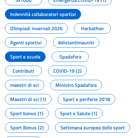
5x1000
Emergenza COVID-19 (1)
Indennità collaboratori sportivi
Olimpiadi invernali 2026
Hackathon
Agenti sportivi
#distantimauniti
Sport e scuola
Spadafora
Contributi
COVID-19 (2)
maestri di sci
Ministro Spadafora
Maestri di sci (1)
Sport e periferie 2018
Sport bonus (1)
Sport e Salute (1)
Sport Bonus (2)
Settimana europea dello sport